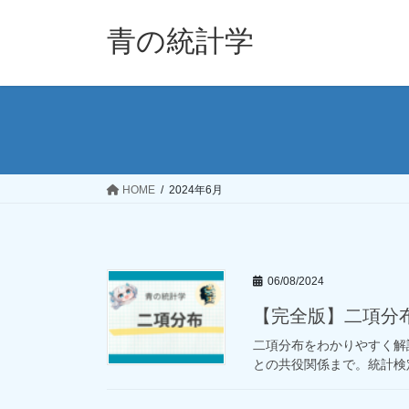
コ
ナ
ン
ビ
青の統計学
テ
ゲ
ン
ー
ツ
シ
へ
ョ
ス
ン
キ
に
ッ
移
HOME
2024年6月
プ
動
06/08/2024
【完全版】二項分
二項分布をわかりやすく解
との共役関係まで。統計検