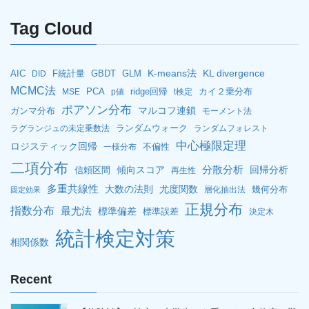
Tag Cloud
K-means法
KL divergence
AIC
F統計量
GBDT
GLM
DID
MCMC法
PCA
ridge回帰
カイ２乗分布
MSE
p値
t検定
ポアソン分布
マルコフ連鎖
ガンマ分布
モーメント法
ランダムウォーク
ラグランジュの未定乗数法
ランダムフォレスト
中心極限定理
ロジスティック回帰
不偏性
一様分布
二項分布
分散分析
傾向スコア
回帰分析
信頼区間
再生性
多重共線性
大数の法則
尤度関数
幾何分布
層化抽出法
固定効果
正規分布
指数分布
最尤法
標準偏差
標準誤差
決定木
統計検定対策
相関係数
Recent