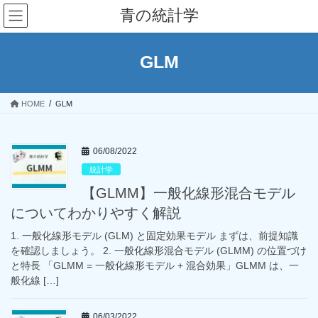
コ
ナ
青の統計学
ン
ビ
テ
ゲ
ン
ー
GLM
ツ
シ
へ
ョ
ス
ン
HOME
GLM
キ
に
ッ
移
プ
動
06/08/2022
統計学
【GLMM】一般化線形混合モデル
についてわかりやすく解説
1. 一般化線形モデル (GLM) と固定効果モデル まずは、前提知識
を確認しましょう。 2. 一般化線形混合モデル (GLMM) の位置づけ
と特長 「GLMM = 一般化線形モデル + 混合効果」GLMM は、一
般化線 […]
06/03/2022