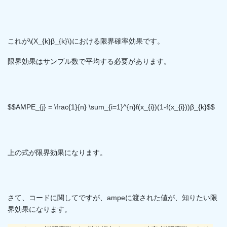
これが\(X_{k}β_{k}\)における限界確率効果です。
限界効果はサンプル数で平均する必要があります。
$$AMPE_{j} = \frac{1}{n} \sum_{i=1}^{n}f(x_{i})(1-f(x_{i}))β_{k}$$
上の式が限界効果になります。
さて、コードに関してですが、ampeに渡された値が、知りたい限
界効果になります。