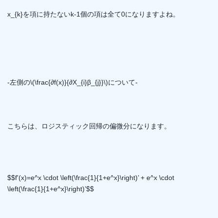
x_{k}を項に持たないk-1個の項は全て0になりますよね。
-左側の\(\frac{∂f(x)}{∂X_{i}β_{j}}\)について-
こちらは、ロジスティック回帰の偏微分になります。
$$f'(x)=e^x \cdot \left(\frac{1}{1+e^x}\right)’ + e^x \cdot
\left(\frac{1}{1+e^x}\right)’$$