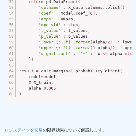
return
 pd
.
DataFrame
(
{
'colname'
:
 X_data
.
columns
.
tolist
(
)
,
'coef'
:
 model
.
coef_
[
0
]
,
'ampe'
:
 ampes
,
'mpe_std'
:
 stds
,
't_value'
:
 t_values
,
'p_value'
:
 p_values
,
'lower_{:.3f}'
.
format
(
alpha
/
2
)
:
 lower
'upper_{:.3f}'
.
format
(
1
-
alpha
/
2
)
:
 uppe
'significant'
:
[
'*'
if
 x 
<=
 alpha 
else
}
)
result 
=
 calc_marginal_probability_effect
(
    model
=
model
,
    X
=
X_train
,
    alpha
=
0.005
)
ロジスティック回帰
の限界効果について解説します。