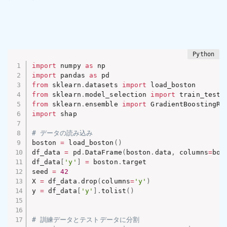
import
 numpy 
as
import
 pandas 
as
from
 sklearn
.
datasets 
import
from
 sklearn
.
model_selection 
import
from
 sklearn
.
ensemble 
import
import
 shap

# データの読み込み
boston 
=
 load_boston
(
)
df_data 
=
 pd
.
DataFrame
(
boston
.
data
,
 columns
=
bos
df_data
[
'y'
]
=
 boston
.
target

seed 
=
42
X 
=
 df_data
.
drop
(
columns
=
'y'
)
y 
=
 df_data
[
'y'
]
.
tolist
(
)
# 訓練データとテストデータに分割