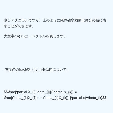
少しテクニカルですが、上のように限界確率効果は微分の積に表
すことができます。
大文字の\(X\)は、ベクトルを表します。
-右側の\(\frac{∂X_{i}β_{j}}{∂x}\)について-
$$\frac{\partial X_{i} \beta_{j}}{\partial x_{k}} =
\frac{(\beta_{1}X_{1}+…+\beta_{k}X_{k})}{\partial x}=\beta_{k}$$