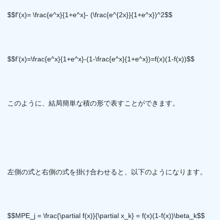
$$f'(x)= \frac{e^x}{1+e^x}- (\frac{e^{2x}}{1+e^x})^2$$
$$f’(x)=\frac{e^x}{1+e^x}-(1-\frac{e^x}{1+e^x})=f(x)(1-f(x))$$
このように、結局簡単な積の形で表すことができます。
左側の式と右側の式を掛け合わせると、以下のようになります。
$$MPE_j = \frac{\partial f(x)}{\partial x_k} = f(x)(1-f(x))\beta_k$$