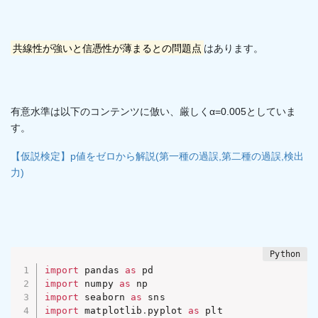
共線性が強いと信憑性が薄まるとの問題点
はあります。
有意水準は以下のコンテンツに倣い、厳しくα=0.005としていま
す。
【仮説検定】p値をゼロから解説(第一種の過誤,第二種の過誤,検出
力)
import
 pandas 
as
import
 numpy 
as
import
 seaborn 
as
import
 matplotlib
.
pyplot 
as