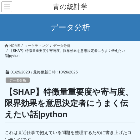
コ
ナ
青の統計学
ン
ビ
テ
ゲ
ン
ー
データ分析
ツ
シ
へ
ョ
ス
ン
HOME
マーケティング
データ分析
キ
に
【SHAP】特徴量重要度や寄与度、限界効果を意思決定者にうまく伝えたい
ッ
移
話|python
プ
動
01/29/2023
/ 最終更新日時 :
10/26/2025
データ分析
【SHAP】特徴量重要度や寄与度、
限界効果を意思決定者にうまく伝
えたい話|python
これは直近仕事で抱えている問題を整理するために書き上げたコ
ンテンツです。