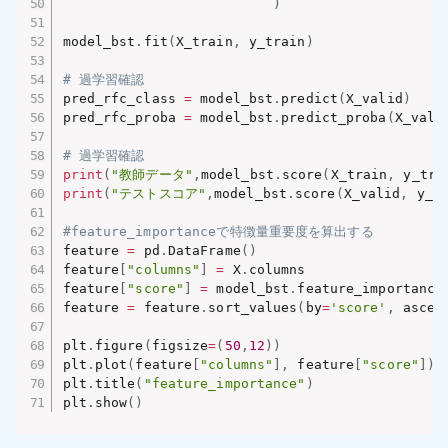
)
model_bst
.
fit
(
X_train
,
 y_train
)
# 過学習確認
pred_rfc_class 
=
 model_bst
.
predict
(
X_valid
)
pred_rfc_proba 
=
 model_bst
.
predict_proba
(
X_vali
# 過学習確認
print
(
"教師データ"
,
model_bst
.
score
(
X_train
,
 y_tra
print
(
"テストスコア"
,
model_bst
.
score
(
X_valid
,
 y_v
#feature_importanceで特徴量重要度を算出する
feature 
=
 pd
.
DataFrame
(
)
feature
[
"columns"
]
=
 X
.
columns

feature
[
"score"
]
=
 model_bst
.
feature_importances
feature 
=
 feature
.
sort_values
(
by
=
'score'
,
 ascen
plt
.
figure
(
figsize
=
(
50
,
12
)
)
plt
.
plot
(
feature
[
"columns"
]
,
 feature
[
"score"
]
)
plt
.
title
(
"feature_importance"
)
plt
.
show
(
)