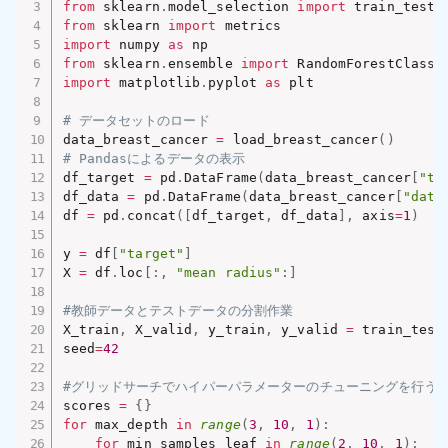
from
 sklearn
.
model_selection 
import
from
 sklearn 
import
import
 numpy 
as
from
 sklearn
.
ensemble 
import
import
 matplotlib
.
pyplot 
as
 plt

# データセットのロード
data_breast_cancer 
=
 load_breast_cancer
(
)
# Pandasによるデータの表示
df_target 
=
 pd
.
DataFrame
(
data_breast_cancer
[
"ta
df_data 
=
 pd
.
DataFrame
(
data_breast_cancer
[
"data
df 
=
 pd
.
concat
(
[
df_target
,
 df_data
]
,
 axis
=
1
)
y 
=
 df
[
"target"
]
X 
=
 df
.
loc
[
:
,
"mean radius"
:
]
#教師データとテストデータの分割作業
X_train
,
 X_valid
,
 y_train
,
 y_valid 
=
 train_test
seed
=
42
#グリッドサーチでハイパーパラメーターのチューニングを行う
scores 
=
{
}
for
 max_depth 
in
range
(
3
,
10
,
1
)
:
for
 min_samples_leaf 
in
range
(
2
,
10
,
1
)
: