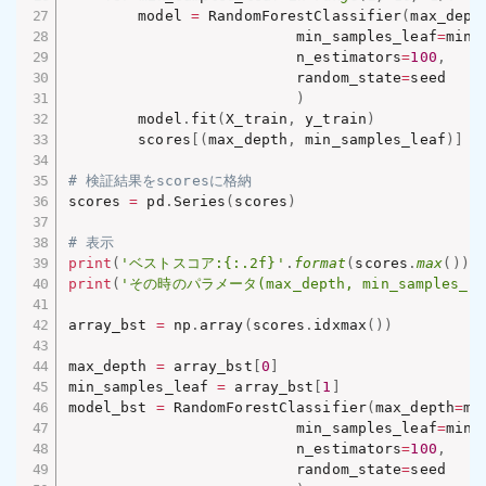
        model 
=
 RandomForestClassifier
(
max_dept
                          min_samples_leaf
=
min_
                          n_estimators
=
100
,
                          random_state
=
seed

)
        model
.
fit
(
X_train
,
 y_train
)
        scores
[
(
max_depth
,
 min_samples_leaf
)
]
=
# 検証結果をscoresに格納 
scores 
=
 pd
.
Series
(
scores
)
# 表示
print
(
'ベストスコア:{:.2f}'
.
format
(
scores
.
max
(
)
)
)
print
(
'その時のパラメータ(max_depth, min_samples_le
array_bst 
=
 np
.
array
(
scores
.
idxmax
(
)
)
max_depth 
=
 array_bst
[
0
]
min_samples_leaf 
=
 array_bst
[
1
]
model_bst 
=
 RandomForestClassifier
(
max_depth
=
ma
                          min_samples_leaf
=
min_
                          n_estimators
=
100
,
                          random_state
=
seed
