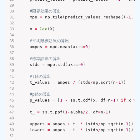
#限界効果の算出
    mpe 
=
 np
.
tile
(
predict_values
.
reshape
(
(
-
1
,
1
    n 
=
len
(
X
)
#平均限界効果の算出
    ampes 
=
 mpe
.
mean
(
axis
=
0
)
#標準誤差の算出
    stds 
=
 mpe
.
std
(
axis
=
0
)
#t値の算出
    t_values 
=
 ampes 
/
(
stds
/
np
.
sqrt
(
n
-
1
)
)
#p値の算出
    p_values 
=
[
1
-
 ss
.
t
.
cdf
(
x
,
 df
=
n
-
1
)
if
 x 
>
    t_ 
=
 ss
.
t
.
ppf
(
1
-
alpha
/
2
,
 df
=
n
-
1
)
    uppers 
=
 ampes 
+
 t_ 
*
(
stds
/
np
.
sqrt
(
n
-
1
)
)
    lowers 
=
 ampes 
-
 t_ 
*
(
stds
/
np
.
sqrt
(
n
-
1
)
)