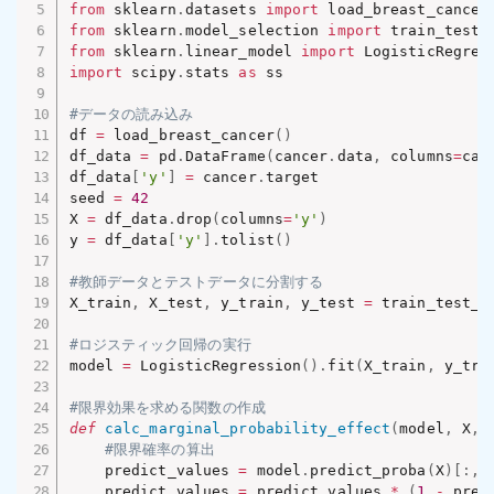
from
 sklearn
.
datasets 
import
from
 sklearn
.
model_selection 
import
from
 sklearn
.
linear_model 
import
import
 scipy
.
stats 
as
 ss

#データの読み込み
df 
=
 load_breast_cancer
(
)
df_data 
=
 pd
.
DataFrame
(
cancer
.
data
,
 columns
=
can
df_data
[
'y'
]
=
 cancer
.
target

seed 
=
42
X 
=
 df_data
.
drop
(
columns
=
'y'
)
y 
=
 df_data
[
'y'
]
.
tolist
(
)
#教師データとテストデータに分割する
X_train
,
 X_test
,
 y_train
,
 y_test 
=
 train_test_s
#ロジスティック回帰の実行
model 
=
 LogisticRegression
(
)
.
fit
(
X_train
,
 y_tra
#限界効果を求める関数の作成
def
calc_marginal_probability_effect
(
model
,
 X
,
 
#限界確率の算出
    predict_values 
=
 model
.
predict_proba
(
X
)
[
:
,
    predict_values 
=
 predict_values 
*
(
1
-
 pred