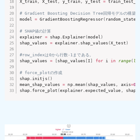
X_train
,
 X_test
,
 y_train
,
 y_test 
=
 train_test_s
# Gradient Boosting Decision Tree回帰モデルの構築
model 
=
 GradientBoostingRegressor
(
random_state
=
# SHAP値の計算
explainer 
=
 shap
.
Explainer
(
model
)
shap_values 
=
 explainer
.
shap_values
(
X_test
)
#row_indexは0から行数-1まである。
shap_values 
=
[
shap_values
[
I
]
for
 i 
in
range
(
le
# force_plotの作成
shap
.
initjs
(
)
mean_shap_values 
=
 np
.
mean
(
shap_values
,
 axis
=
0
)
shap
.
force_plot
(
explainer
.
expected_value
,
 shap_