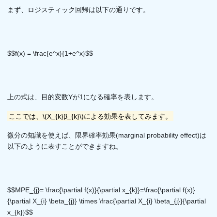
まず、ロジスティック回帰は以下の通りです。
$$f(x) = \frac{e^x}{1+e^x}$$
上の式は、目的変数Yが1になる確率を表します。
ここでは、\(X_{k}β_{k}\)による効果を表してみます。
微分の知識を使えば、限界確率効果(marginal probability effect)は
以下のように表すことができますね。
$$MPE_{j}= \frac{\partial f(x)}{\partial x_{k}}=\frac{\partial f(x)}
{\partial X_{i} \beta_{j}} \times \frac{\partial X_{i} \beta_{j}}{\partial
x_{k}}$$