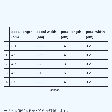
sepal length
sepal width
petal length
petal width
(cm)
(cm)
(cm)
(cm)
0
5.1
3.5
1.4
0.2
1
4.9
3.0
1.4
0.2
2
4.7
3.2
1.3
0.2
3
4.6
3.1
1.5
0.2
4
5.0
3.6
1.4
0.2
df.head()
一旦欠損値があるかどうかを確認します。