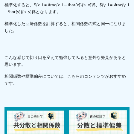
標準化すると、${x_i = \frac{x_i – \bar{x}}{s_x}}$、${y_i = \frac{y_i
– \bar{y}}{s_y}}$となります。
標準化した回帰係数を計算すると、相関係数の式と同一になりま
した。
こんな感じで切り口を変えて勉強してみると意外な発見があると
思います。
相関係数や標準偏差については、こちらのコンテンツがおすすめ
です。