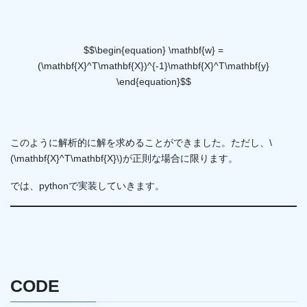
$$\begin{equation} \mathbf{w} =
(\mathbf{X}^T\mathbf{X})^{-1}\mathbf{X}^T\mathbf{y}
\end{equation}$$
このように解析的に解を求めることができました。ただし、\
(\mathbf{X}^T\mathbf{X}\)が正則な場合に限ります。
では、pythonで実装していきます。
CODE