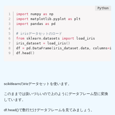
import
 numpy 
as
import
 matplotlib
.
pyplot 
as
import
 pandas 
as
 pd

# irisデータセットのロード
from
 sklearn
.
datasets 
import
 load_iris

iris_dataset 
=
 load_iris
(
)
df 
=
 pd
.
DataFrame
(
iris_dataset
.
data
,
 columns
=
ir
df
.
head
(
)
scikitlearnのirisデータセットを使います。
このままでは扱いづらいので上のようにデータフレーム型に変換
しています。
df.head()で数行だけデータフレームを見てみましょう。