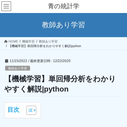
コ
ナ
青の統計学
ン
ビ
テ
ゲ
ン
ー
教師あり学習
ツ
シ
へ
ョ
ス
ン
HOME
機械学習
教師あり学習
キ
に
【機械学習】単回帰分析をわかりやすく解説|python
ッ
移
プ
動
11/15/2022
/ 最終更新日時 :
12/22/2025
教師あり学習
【機械学習】単回帰分析をわかり
やすく解説|python
目次