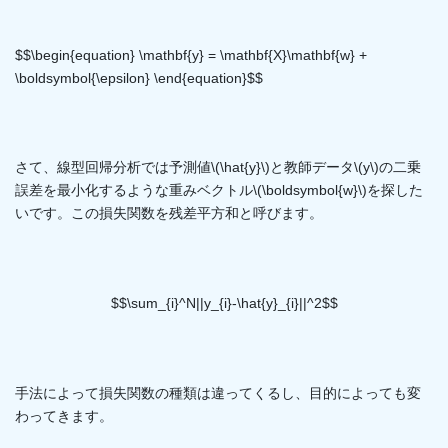
$$\begin{equation} \mathbf{y} = \mathbf{X}\mathbf{w} +
\boldsymbol{\epsilon} \end{equation}$$
さて、線型回帰分析では予測値\(\hat{y}\)と教師データ\(y\)の二乗
誤差を最小化するような重みベクトル\(\boldsymbol{w}\)を探した
いです。この損失関数を残差平方和と呼びます。
$$\sum_{i}^N||y_{i}-\hat{y}_{i}||^2$$
手法によって損失関数の種類は違ってくるし、目的によっても変
わってきます。