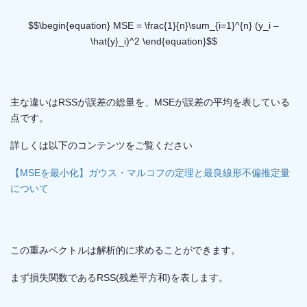
$$\begin{equation} MSE = \frac{1}{n}\sum_{i=1}^{n} (y_i –
\hat{y}_i)^2 \end{equation}$$
主な違いはRSSが誤差の総量を、MSEが誤差の平均を表している
点です。
詳しくは以下のコンテンツをご覧ください
【MSEを最小化】ガウス・マルコフの定理と最良線形不偏推定量
について
この重みベクトルは解析的に求めることができます。
まず損失関数であるRSS(残差平方和)を表します。