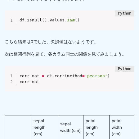
df
.
isnull
(
)
.
values
.
sum
(
)
こちら結果は0でした、欠損値はないようです。
次は相関行列を見て、各カラム同士の関係を見てみましょう。
corr_mat 
=
 df
.
corr
(
method
=
'pearson'
)
corr_mat
sepal
petal
petal
sepal
length
length
width
width (cm)
(cm)
(cm)
(cm)