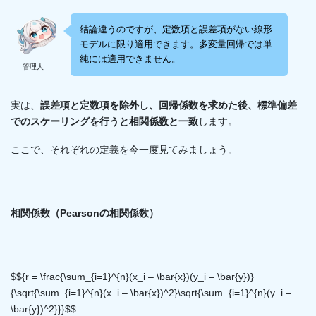
結論違うのですが、定数項と誤差項がない線形
モデルに限り適用できます。多変量回帰では単
純には適用できません。
管理人
実は、
誤差項と定数項を除外し、回帰係数を求めた後、標準偏差
でのスケーリングを行うと相関係数と一致
します。
ここで、それぞれの定義を今一度見てみましょう。
相関係数（Pearsonの相関係数）
$${r = \frac{\sum_{i=1}^{n}(x_i – \bar{x})(y_i – \bar{y})}
{\sqrt{\sum_{i=1}^{n}(x_i – \bar{x})^2}\sqrt{\sum_{i=1}^{n}(y_i –
\bar{y})^2}}}$$