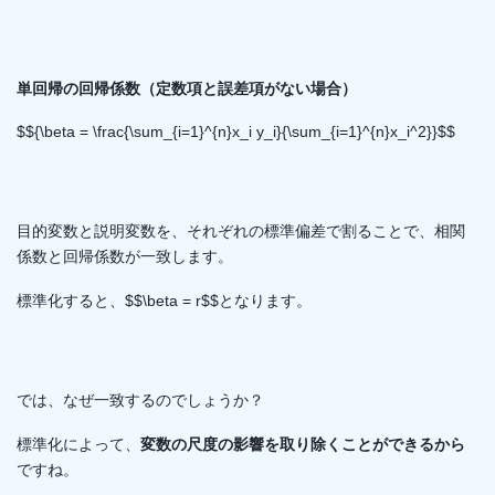
単回帰の回帰係数（定数項と誤差項がない場合）
$${\beta = \frac{\sum_{i=1}^{n}x_i y_i}{\sum_{i=1}^{n}x_i^2}}$$
目的変数と説明変数を、それぞれの標準偏差で割ることで、相関
係数と回帰係数が一致します。
標準化すると、$$\beta = r$$となります。
では、なぜ一致するのでしょうか？
標準化によって、
変数の尺度の影響を取り除くことができるから
ですね。