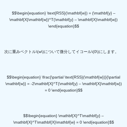
$$\begin{equation} \text{RSS}(\mathbf{w}) = (\mathbf{y} –
\mathbf{X}\mathbf{w})^T(\mathbf{y} – \mathbf{X}\mathbf{w})
\end{equation}$$
次に重みベクトル\(w\)について微分してイコール\(0\)にします。
$$\begin{equation} \frac{\partial \text{RSS}(\mathbf{w})}{\partial
\mathbf{w}} = -2\mathbf{X}^T(\mathbf{y} – \mathbf{X}\mathbf{w})
= 0 \end{equation}$$
$$\begin{equation} \mathbf{X}^T\mathbf{y} –
\mathbf{X}^T\mathbf{X}\mathbf{w} = 0 \end{equation}$$