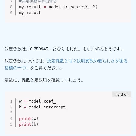
#決定係数を算出する
my_result 
=
 model_lr
.
score
(
X
,
 Y
)
my_result
決定係数は、0.759945‥となりました。まずまずのようです。
決定係数については、
決定係数とは？説明変数の確らしさを図る
指標の一つ。
をご覧ください。
最後に、係数と定数項を確認しましょう。
w 
=
 model
.
coef_

b 
=
 model
.
intercept_

print
(
w
)
print
(
b
)