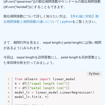
(df.corr(“spearman”))の順位相関係数やケンドールの順位相関係数
(df.corr(“kendall”))にすることもできます。
順位相関係数について詳しく知りたい方は、
【外れ値に対処】順
位相関係数と相関係数の違いについて | python
をご覧ください。
さて、相関行列を見ると、sepal lengthとpetal lengthには強い相関
があるようにみられます。
今回は、sepal lengthを説明変数にし、petal lengthを目的変数とし
た単回帰分析を行ってみましょう。
from
 sklearn 
import
 linear_model

X 
=
 df
[
[
"sepal length (cm)"
]
]
Y 
=
 df
[
[
"petal length (cm)"
]
]
model_lr 
=
 linear_model
.
LinearRegression
(
)
model_lr
.
fit
(
X
,
 Y
)