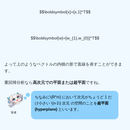
$$\boldsymbol{x}=[x,1]^T$$
$$\boldsymbol{w}=[w_{1},w_{0}]^T$$
よって上のようなベクトルの内積の形で直線を表すことができま
す。
重回帰分析なら
高次元での平面または超平面
ですね。
ちなみに\(R^n\) において次元がちょうど 1 だ
け小さい \(n-1\) 次元 の空間のことを
超平面
(hyperplane)
といいます。
筆者