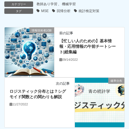
教師あり学習
、
機械学習
カテゴリー
MSE
回帰分析
統計検定対策
タグ
情報技術者試験
前の記事
【忙しい人のための】基本情
報・応用情報の午前チートシー
ト|総集編
09/14/2022
確率分布
次の記事
ロジスティック分布とは？シグ
モイド関数との関わりも解説
11/27/2022