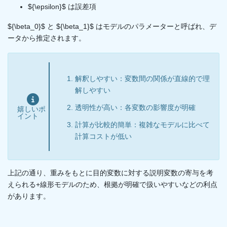
${\epsilon}$ は誤差項
${\beta_0}$ と ${\beta_1}$ はモデルのパラメーターと呼ばれ、デ
ータから推定されます。
解釈しやすい：変数間の関係が直線的で理
解しやすい
透明性が高い：各変数の影響度が明確
嬉しいポ
イント
計算が比較的簡単：複雑なモデルに比べて
計算コストが低い
上記の通り、重みをもとに目的変数に対する説明変数の寄与を考
えられる+線形モデルのため、根拠が明確で扱いやすいなどの利点
があります。