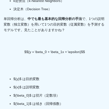
k近傍法（k-Nearest Neighbors）
決定木（Decision Tree）
単回帰分析は、
中でも最も基本的な回帰分析の手法
で、1つの説明
変数（独立変数）を用いて1つの目的変数（従属変数）を予測する
モデルです。見たことがありますかね？
$${y = \beta_0 + \beta_1x + \epsilon}$$
${y}$ は目的変数
${x}$ は説明変数
${\beta_0}$ は切片（定数項）
${\beta_1}$ は傾き（回帰係数）