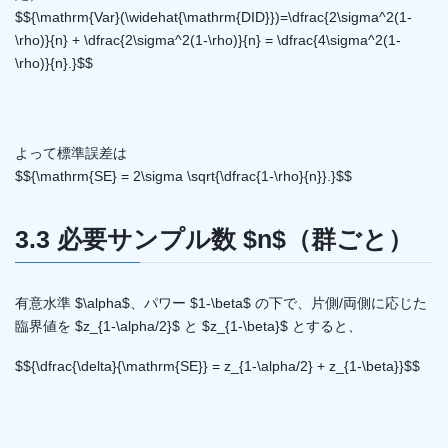
$${\mathrm{Var}(\widehat{\mathrm{DID}})=\dfrac{2\sigma^2(1-
\rho)}{n} + \dfrac{2\sigma^2(1-\rho)}{n} = \dfrac{4\sigma^2(1-
\rho)}{n}.}$$
よって標準誤差は
$${\mathrm{SE} = 2\sigma \sqrt{\dfrac{1-\rho}{n}}.}$$
3.3 必要サンプル数 $n$（群ごと）
有意水準 $\alpha$、パワー $1-\beta$ の下で、片側/両側に応じた
臨界値を $z_{1-\alpha/2}$ と $z_{1-\beta}$ とすると、
$${\dfrac{\delta}{\mathrm{SE}} = z_{1-\alpha/2} + z_{1-\beta}}$$