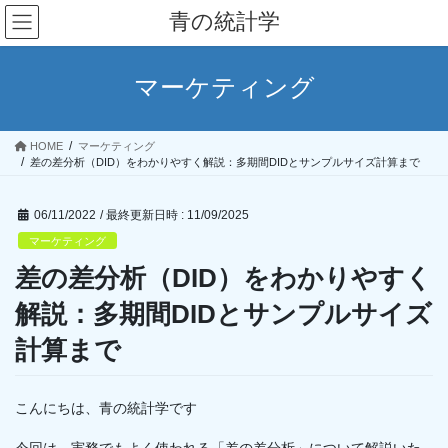
コ
ナ
青の統計学
ン
ビ
テ
ゲ
ン
ー
マーケティング
ツ
シ
へ
ョ
ス
ン
HOME
マーケティング
キ
に
差の差分析（DID）をわかりやすく解説：多期間DIDとサンプルサイズ計算まで
ッ
移
プ
動
06/11/2022
/ 最終更新日時 :
11/09/2025
マーケティング
差の差分析（DID）をわかりやすく
解説：多期間DIDとサンプルサイズ
計算まで
こんにちは、青の統計学です