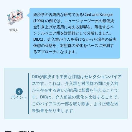
経済学の古典的な研究であるCard and Krueger
(1994) の例では、ニュージャージー州の最低賃
金引き上げが雇用に与える影響を、隣接するペ
管理人
ンシルベニア州を対照群として分析しました。
DIDは、介入群が介入を受けなかった場合の反実
仮想の状態を、対照群の変化をベースに推測す
るアプローチになります。
DIDが解決する主要な課題は
セレクションバイア
ス
です。これは、介入群と対照群の間に介入前
から存在する違いが結果に影響を与えることで
す。DIDは、介入前後の変化を比較することで、
ポイント
このバイアスの一部を取り除き、より正確な因
果効果を炙り出します。