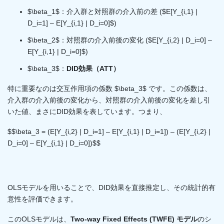
$\beta_1$：介入群と対照群の介入前の差 ($E[Y_{i,1} |
D_i=1] – E[Y_{i,1} | D_i=0]$)
$\beta_2$：対照群の介入前後の変化 ($E[Y_{i,2} | D_i=0] –
E[Y_{i,1} | D_i=0]$)
$\beta_3$：
DID効果（ATT）
特に重要なのは交互作用項の係数 $\beta_3$ です。この係数は、
介入群の介入前後の変化から、対照群の介入前後の変化を差し引
いた値、まさにDID効果を表しています。つまり、
$$\beta_3 = (E[Y_{i,2} | D_i=1] – E[Y_{i,1} | D_i=1]) – (E[Y_{i,2} |
D_i=0] – E[Y_{i,1} | D_i=0])$$
OLSモデルを用いることで、DID効果を直接推定し、その統計的有
意性を評価できます。
このOLSモデルは、
Two-way Fixed Effects (TWFE) モデル
のシ