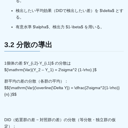
る。
検出したい平均効果（DIDで検出したい差）を $\delta$ とす
る。
有意水準 $\alpha$、検出力 $1-\beta$ を用いる。
3.2 分散の導出
1個体の差 $Y_{i,2}-Y_{i,1}$ の分散は
${\mathrm{Var}(Y_2 – Y_1) = 2\sigma^2 (1-\rho).}$
群平均の差の分散（各群の平均）：
$${\mathrm{Var}(\overline{\Delta Y}) = \dfrac{2\sigma^2(1-\rho)}
{n}.}$$
DID（処置群の差 − 対照群の差）の分散（等分散・独立群の仮
定）：