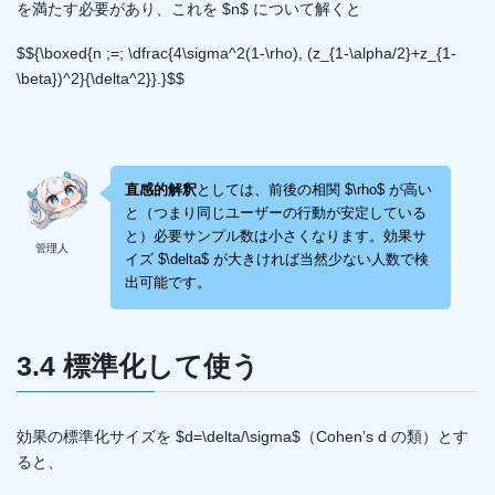
を満たす必要があり、これを $n$ について解くと
$${\boxed{n ;=; \dfrac{4\sigma^2(1-\rho), (z_{1-\alpha/2}+z_{1-
\beta})^2}{\delta^2}}.}$$
直感的解釈
としては、前後の相関 $\rho$ が高い
と（つまり同じユーザーの行動が安定している
と）必要サンプル数は小さくなります。効果サ
管理人
イズ $\delta$ が大きければ当然少ない人数で検
出可能です。
3.4 標準化して使う
効果の標準化サイズを $d=\delta/\sigma$（Cohen’s d の類）とす
ると、