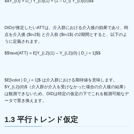
$$Y_{i,t} = D_i Y_{i,t}(1) + (1 – D_i) Y_{i,t}(0)$$
DIDが推定したいATTは、介入群における介入後の効果であり、時
点を介入後 ($t=2$) と介入前 ($t=1$) の2期間とすると、以下のよ
うに定義されます。
$$\text{ATT} = E[Y_{i,2}(1) – Y_{i,2}(0) | D_i = 1]$$
$E[\cdot | D_i = 1]$ は介入群における期待値を意味します。
$Y_{i,2}(0)$（介入群が介入を受けなかった場合の介入後の結果）
は観測できないため、DIDは特定の仮定の下でこれを観測可能なデ
ータで置き換えます。
1.3 平行トレンド仮定