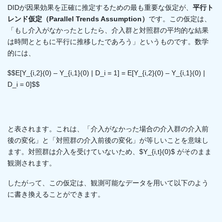
DIDが因果効果を正確に推定するための最も重要な仮定が、
平行ト
レンド仮定（Parallel Trends Assumption）
です。この仮定は、
「もし介入がなかったとしたら、介入群と対照群の平均的な結果
は時間とともに平行に推移したであろう」というものです。数学
的には、
$$E[Y_{i,2}(0) – Y_{i,1}(0) | D_i = 1] = E[Y_{i,2}(0) – Y_{i,1}(0) |
D_i = 0]$$
と表されます。これは、「介入がなかった場合の介入群の介入前
後の変化」と「対照群の介入前後の変化」が等しいことを意味し
ます。対照群は介入を受けていないため、$Y_{i,t}(0)$ がそのまま
観測されます。
したがって、この仮定は、観測可能なデータを用いて以下のよう
に書き換えることができます。