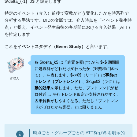
$\delta_{-1}=0$ と設定します
特定のイベント（介入）前後で変数がどう変化したかを時系列で
分析する手法です。DIDの文脈では、介入時点を「イベント発生時
点」と捉え、イベント発生前後の各期間における介入効果（ATT）
を推定します
これを
イベントスタディ（Event Study）
と言います。
各 $\delta_k$ は「処置を受けてから $k$ 期間目
に処置群がどれだけ変わったか（対照群に比べ
て）」を表します。$k<0$（リード）は
事前の
管理人
トレンド（プレトレンド）
、$k\ge0$（ラグ）は
動的効果
を示します。ただ、プレトレンドがゼ
ロ付近 → 平行トレンド仮定が支持されやすく、
因果解釈がしやすくなる。ただし「プレトレン
ドがゼロだから完璧」とは限りません
時点ごと・グループごとの ATT$(g,t)$ を明示的