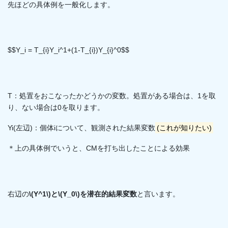
先ほどの具体例を一般化します。
$$Y_i = T_{i}Y_i^1+(1-T_{i})Y_{i}^0$$
T：処置をおこなったかどうかの変数。処置がある場合は、1を取
り、ない場合は0を取ります。
Yi(左辺)：個体iについて、観測された結果変数
(これが知りたい)
＊上の具体例でいうと、CMを打ち出したことによる効果
右辺の
\(Y^1\)と\(Y_0\)を潜在的結果変数
と言います。