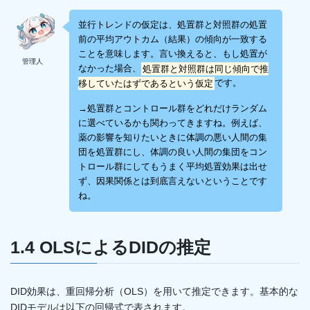
並行トレンドの仮定は、処置群と対照群の処置
前の平均アウトカム（結果）の傾向が一致する
ことを意味します。言い換えると、もし処置が
管理人
なかった場合、
処置群と対照群は同じ傾向で推
移していたはずであるという仮定
です。
→処置群とコントロール群をどれだけランダム
に選べているかも関わってきますね。例えば、
薬の影響を知りたいときに体調の悪い人間の集
団を処置群にし、体調の良い人間の集団をコン
トロール群にしてもうまく平均処置効果は出せ
ず、因果関係とは到底言えないということです
ね。
1.4 OLSによるDIDの推定
DID効果は、重回帰分析（OLS）を用いて推定できます。基本的な
DIDモデルは以下の回帰式で表されます。