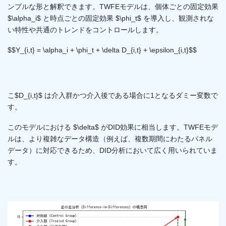
ンプルな形と解釈できます。TWFEモデルは、個体ごとの固定効果
$\alpha_i$ と時点ごとの固定効果 $\phi_t$ を導入し、観測されな
い特性や共通のトレンドをコントロールします。
$$Y_{i,t} = \alpha_i + \phi_t + \delta D_{i,t} + \epsilon_{i,t}$$
こ$D_{i,t}$ は介入群かつ介入後である場合に1となるダミー変数で
す。
このモデルにおける $\delta$ がDID効果に相当します。TWFEモデ
ルは、より複雑なデータ構造（例えば、複数期間にわたるパネル
データ）に対応できるため、DID分析において広く用いられていま
す。