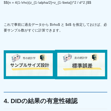
$${n = 4(1-\rho)(z_{1-\alpha/2}+z_{1-\beta})^2 / d^2.}$$
これで事前に過去データから $\rho$ と $d$ を推定しておけば、必
要サンプル数がすぐに計算できます。
4. DIDの結果の有意性確認