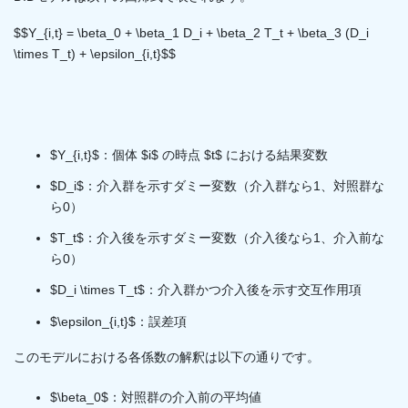
$$Y_{i,t} = \beta_0 + \beta_1 D_i + \beta_2 T_t + \beta_3 (D_i
\times T_t) + \epsilon_{i,t}$$
$Y_{i,t}$：個体 $i$ の時点 $t$ における結果変数
$D_i$：介入群を示すダミー変数（介入群なら1、対照群な
ら0）
$T_t$：介入後を示すダミー変数（介入後なら1、介入前な
ら0）
$D_i \times T_t$：介入群かつ介入後を示す交互作用項
$\epsilon_{i,t}$：誤差項
このモデルにおける各係数の解釈は以下の通りです。
$\beta_0$：対照群の介入前の平均値