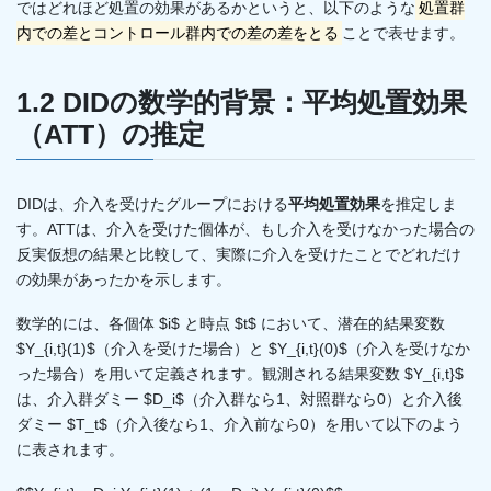
ではどれほど処置の効果があるかというと、以下のような
処置群
内での差とコントロール群内での差の差をとる
ことで表せます。
1.2 DIDの数学的背景：平均処置効果
（ATT）の推定
DIDは、介入を受けたグループにおける
平均処置効果
を推定しま
す。ATTは、介入を受けた個体が、もし介入を受けなかった場合の
反実仮想の結果と比較して、実際に介入を受けたことでどれだけ
の効果があったかを示します。
数学的には、各個体 $i$ と時点 $t$ において、潜在的結果変数
$Y_{i,t}(1)$（介入を受けた場合）と $Y_{i,t}(0)$（介入を受けなか
った場合）を用いて定義されます。観測される結果変数 $Y_{i,t}$
は、介入群ダミー $D_i$（介入群なら1、対照群なら0）と介入後
ダミー $T_t$（介入後なら1、介入前なら0）を用いて以下のよう
に表されます。