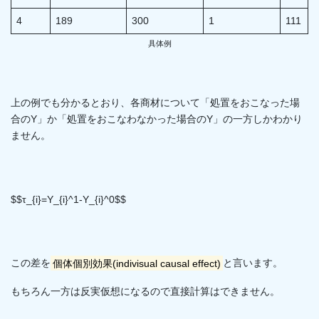
4
189
300
1
111
具体例
上の例でも分かるとおり、各商材について「処置をおこなった場
合のY」か「処置をおこなわなかった場合のY」の一方しかわかり
ません。
$$τ_{i}=Y_{i}^1-Y_{i}^0$$
この差を
個体個別効果(indivisual causal effect)
と言います。
もちろん一方は反実仮想になるので直接計算はできません。