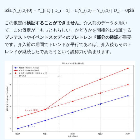
$$E[Y_{i,2}(0) – Y_{i,1} | D_i = 1] = E[Y_{i,2} – Y_{i,1} | D_i = 0]$$
この仮定は
検証することができません
。介入前のデータを用い
て、この仮定が「もっともらしい」かどうかを間接的に検証する
プレテスト
や
イベントスタディのプレトレンド部分の確認
が重要
です。介入前の期間でトレンドが平行であれば、介入後もそのト
レンドが継続したであろうという説得力が高まります。