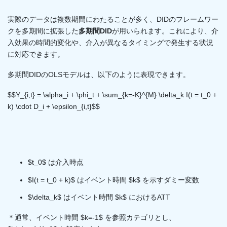
実際のデータは複数期間にわたることが多く、DIDのフレームワー
クを多期間に拡張した
多期間DID
が用いられます。これにより、介
入効果の時間的変化や、介入が異なるタイミングで発生する状況
に対応できます。
多期間DIDのOLSモデルは、以下のように表現できます。
$$Y_{i,t} = \alpha_i + \phi_t + \sum_{k=-K}^{M} \delta_k I(t = t_0 +
k) \cdot D_i + \epsilon_{i,t}$$
$t_0$ は介入時点
$I(t = t_0 + k)$ はイベント時間 $k$ を示すダミー変数
$\delta_k$ はイベント時間 $k$ におけるATT
＊通常、イベント時間 $k=-1$ を参照カテゴリとし、