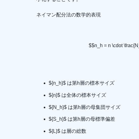
ネイマン配分法の数学的表現
$$n_h = n \cdot \frac{
${n_h}$ は第h層の標本サイズ
${n}$ は全体の標本サイズ
${N_h}$ は第h層の母集団サイズ
${S_h}$ は第h層の母標準偏差
${L}$ は層の総数