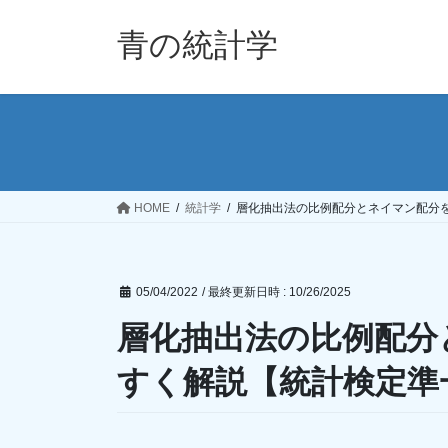
コ
ナ
ン
ビ
青の統計学
テ
ゲ
ン
ー
ツ
シ
へ
ョ
ス
ン
キ
に
ッ
移
HOME
統計学
層化抽出法の比例配分とネイマン配分
プ
動
05/04/2022
/ 最終更新日時 :
10/26/2025
層化抽出法の比例配分
すく解説【統計検定準