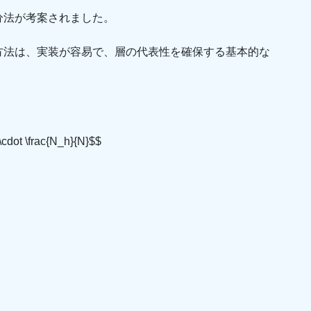
分法が考案されました。
方法は、実装が容易で、層の代表性を確保する基本的な
\cdot \frac{N_h}{N}$$