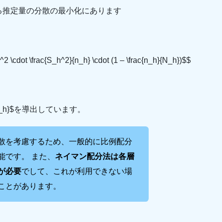
る推定量の分散の最小化にあります
^2 \cdot \frac{S_h^2}{n_h} \cdot (1 – \frac{n_h}{N_h})$$
h}$を導出しています。
散を考慮するため、一般的に比例配分
能です。 また、
ネイマン配分法は各層
が必要
でして、これが利用できない場
ことがあります。