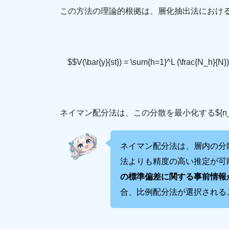
この方法の理論的根拠は、層化抽出法におけ
$$V(\bar{y}{st}) = \sum{h=1}^L (\frac{N_h}{N})
ネイマン配分法は、この分散を最小化する${n_
ネイマン配分法は、層内の分
法よりも精度の高い推定が可
の標準偏差に関する事前情報
合、比例配分法が選択される