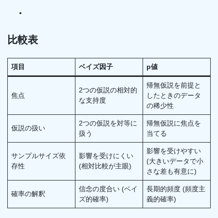
比較表
項目
ベイズ因子
p値
帰無仮説を前提と
2つの仮説の相対的
焦点
したときのデータ
な支持度
の稀少性
2つの仮説を対等に
帰無仮説に焦点を
仮説の扱い
扱う
当てる
影響を受けやすい
サンプルサイズ依
影響を受けにくい
(大きいデータで小
存性
(相対比較が主眼)
さな差も有意に)
信念の度合い (ベイ
長期的頻度 (頻度主
確率の解釈
ズ的確率)
義的確率)