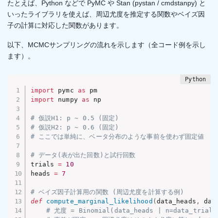
たとえば、Python などで PyMC や Stan (pystan / cmdstanpy) と
いったライブラリを使えば、周辺尤度を推定する関数やベイズ因
子の計算に対応した関数があります。
以下、MCMCサンプリングの流れを示します（全コード例を示し
ます）。
import
 pymc 
as
import
 numpy 
as
 np

# 仮説H1: p ~ 0.5 (固定)
# 仮説H2: p ~ 0.6 (固定)
# ここでは単純に、ベータ分布のような事前を使わず固定値
# データ(表が出た回数)と試行回数
trials 
=
10
heads 
=
7
# ベイズ因子計算用の関数 (周辺尤度を計算する例)
def
compute_marginal_likelihood
(
data_heads
,
 dat
# 尤度 = Binomial(data_heads | n=data_trials