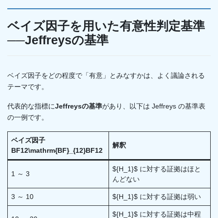
ベイズ因子を用いた有意性判定基準
──Jeffreysの基準
ベイズ因子をどの程度で「有意」とみなすかは、よく議論される
テーマです。
代表的な指標に
Jeffreysの基準
があり、以下は Jeffreys の基準表
の一例です。
ベイズ因子
解釈
BF12\mathrm{BF}_{12}BF12​
${H_1}$​​ に対する証拠はほと
1 ～ 3
んどない
3 ～ 10
${H_1}$​ に対する証拠は弱い
${H_1}$​ に対する証拠は中程