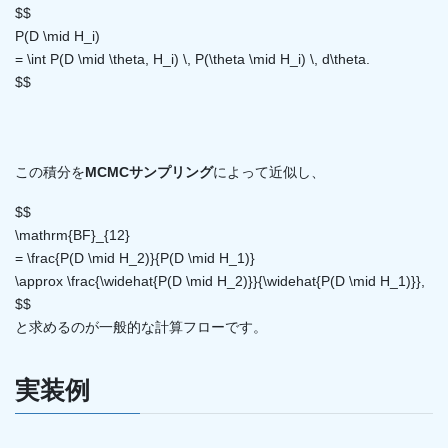
$$
P(D \mid H_i)
= \int P(D \mid \theta, H_i) \, P(\theta \mid H_i) \, d\theta.
$$
この積分を
MCMCサンプリング
によって近似し、
$$
\mathrm{BF}_{12}
= \frac{P(D \mid H_2)}{P(D \mid H_1)}
\approx \frac{\widehat{P(D \mid H_2)}}{\widehat{P(D \mid H_1)}},
$$
と求めるのが一般的な計算フローです。
実装例