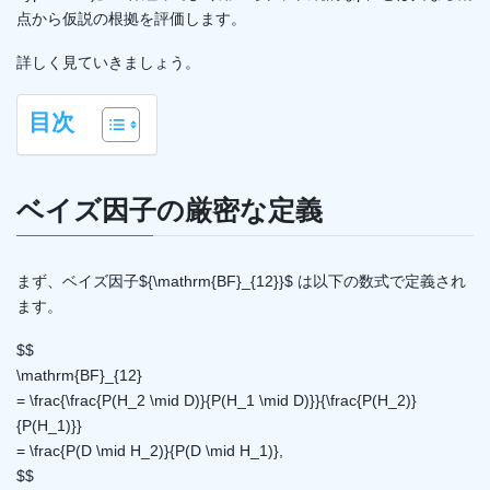
点から仮説の根拠を評価します。
詳しく見ていきましょう。
目次
ベイズ因子の厳密な定義
まず、ベイズ因子${\mathrm{BF}_{12}}$ は以下の数式で定義され
ます。
$$
\mathrm{BF}_{12}
= \frac{\frac{P(H_2 \mid D)}{P(H_1 \mid D)}}{\frac{P(H_2)}
{P(H_1)}}
= \frac{P(D \mid H_2)}{P(D \mid H_1)},
$$