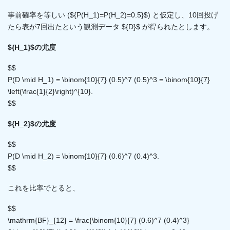
事前確率を等しい (${P(H_1)=P(H_2)=0.5}$) と仮定し、10回投げ
たら表が7回出たという観測データ ${D}$ が得られたとします。
${H_1}$の尤度
$$
P(D \mid H_1) = \binom{10}{7} (0.5)^7 (0.5)^3 = \binom{10}{7}
\left(\frac{1}{2}\right)^{10}.
$$
${H_2}$の尤度
$$
P(D \mid H_2) = \binom{10}{7} (0.6)^7 (0.4)^3.
$$
これを比率でとると、
$$
\mathrm{BF}_{12} = \frac{\binom{10}{7} (0.6)^7 (0.4)^3}