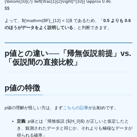
{\binom{10}{7} \left(\frac{1}{2}\right)^{10}} \approx 0.46.
$$
よって、${\mathrm{BF}_{12} < 1}$ であるため、「
0.5 よりも 0.6
のほうがデータをよく説明している
」と判断できます。
p値との違い──「帰無仮説前提」vs.
「仮説間の直接比較」
p値の特徴
p値の理解が怪しい方は、まず
こちらの記事
がお勧めです。
定義
: p値とは「帰無仮説 (${H_0}$​) が正しいと仮定したと
き、観測されたデータと同じか、それよりも極端なデータが
得られる確率」