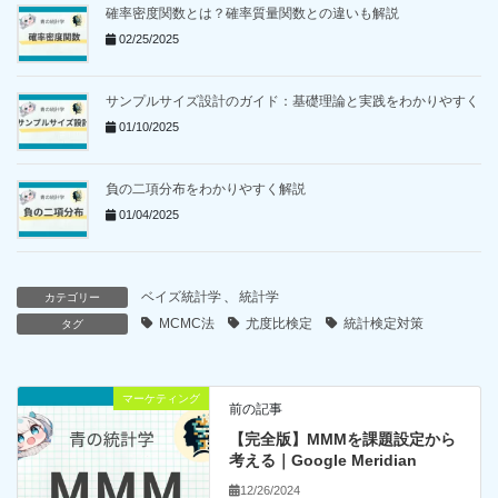
確率密度関数とは？確率質量関数との違いも解説
02/25/2025
サンプルサイズ設計のガイド：基礎理論と実践をわかりやすく
01/10/2025
負の二項分布をわかりやすく解説
01/04/2025
ベイズ統計学
、
統計学
カテゴリー
MCMC法
尤度比検定
統計検定対策
タグ
マーケティング
前の記事
【完全版】MMMを課題設定から
考える｜Google Meridian
12/26/2024