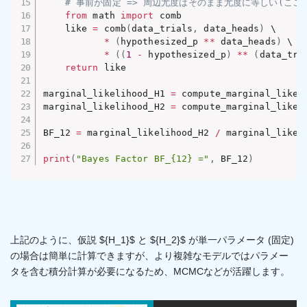
# 事前が固定 => 周辺尤度はそのまま尤度に等しい(ここ
from
 math 
import
 comb

    like 
=
 comb
(
data_trials
,
 data_heads
)
 \

*
(
hypothesized_p 
**
 data_heads
)
 \

*
(
(
1
-
 hypothesized_p
)
**
(
data_tri
return
 like

marginal_likelihood_H1 
=
 compute_marginal_likel
marginal_likelihood_H2 
=
 compute_marginal_likel
BF_12 
=
 marginal_likelihood_H2 
/
 marginal_likeli
print
(
"Bayes Factor BF_{12} ="
,
 BF_12
)
上記のように、仮説 ${H_1}$​ と ${H_2}$​ が単一パラメータ (固定)
の場合は簡単に計算できますが、より複雑なモデルではパラメー
タを含む積分計算が必要になるため、MCMCなどが活躍します。