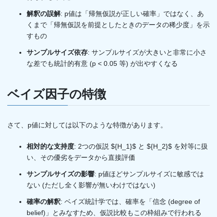
解釈の誤解
: p値は「帰無仮説が正しい確率」ではなく、あ
くまで「帰無仮説を前提としたときのデータの稀少度」を示
すもの
サンプルサイズ依存
: サンプルサイズが大きいと非常に小さ
な差でも統計的有意 (p < 0.05 等) が出やすくなる
ベイズ因子の特徴
さて、p値に対しては以下のような特徴があります。
相対的な支持度
: 2つの仮説 ${H_1}$​ と ${H_2}$​ を対等に扱
い、その優劣をデータから直接評価
サンプルサイズの影響
: p値ほどサンプルサイズに敏感では
ない (ただし全く影響が無いわけではない)
確率の解釈
: ベイズ統計学では、確率を「信念 (degree of
belief)」とみなすため、仮説比較もこの枠組みで行われる