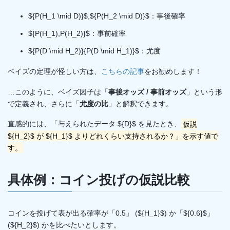
${P(H_1 \mid D)}$,${P(H_2 \mid D)}$：事後確率
${P(H_1),P(H_2)}$：事前確率
${P(D \mid H_2)}{P(D \mid H_1)}$：尤度
ベイズの定理が怪しい方は、
こちらの記事
をお勧めします！
…このように、ベイズ因子は「
事後オッズ / 事前オッズ
」という形
で定義され、さらに「
尤度の比
」と解釈できます。
直感的には、「与えられたデータ ${D}$ を見たとき、
仮説
${H_2}$ が ${H_1}$​ よりどれくらい支持されるか？」を示す値で
す。
具体例：コイン投げの仮説比較
コインを投げて表が出る確率が「0.5」 (${H_1}$) か「${0.6}$」
(${H_2}$​) かを比べたいとします。