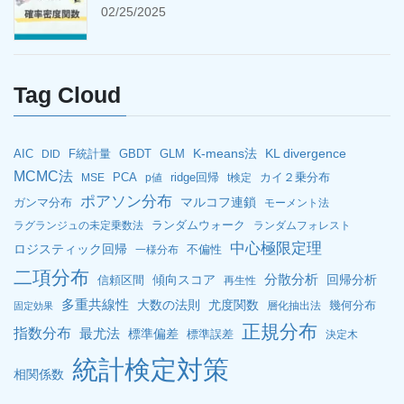
02/25/2025
Tag Cloud
K-means法
KL divergence
AIC
F統計量
GBDT
GLM
DID
MCMC法
PCA
ridge回帰
カイ２乗分布
MSE
p値
t検定
ポアソン分布
マルコフ連鎖
ガンマ分布
モーメント法
ランダムウォーク
ラグランジュの未定乗数法
ランダムフォレスト
中心極限定理
ロジスティック回帰
不偏性
一様分布
二項分布
分散分析
傾向スコア
回帰分析
信頼区間
再生性
多重共線性
大数の法則
尤度関数
幾何分布
層化抽出法
固定効果
正規分布
指数分布
最尤法
標準偏差
標準誤差
決定木
統計検定対策
相関係数