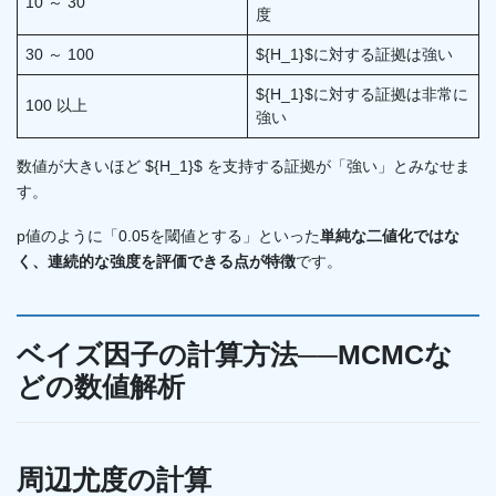
10 ～ 30
度
30 ～ 100
${H_1}$​に対する証拠は強い
${H_1}$​に対する証拠は非常に
100 以上
強い
数値が大きいほど ${H_1}$​​ を支持する証拠が「強い」とみなせま
す。
p値のように「0.05を閾値とする」といった
単純な二値化ではな
く、連続的な強度を評価できる点が特徴
です。
ベイズ因子の計算方法──MCMCな
どの数値解析
周辺尤度の計算