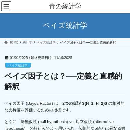
コ
ナ
青の統計学
ン
ビ
テ
ゲ
ン
ー
ベイズ統計学
ツ
シ
へ
ョ
ス
ン
HOME
統計学
ベイズ統計学
ベイズ因子とは？──定義と直感的解釈
キ
に
ッ
移
プ
動
01/01/2025
/ 最終更新日時 :
11/19/2025
ベイズ統計学
ベイズ因子とは？──定義と直感的
解釈
ベイズ因子 (Bayes Factor) は、
2つの仮説 ${H_1, H_2}$​
の相対的
な支持度を評価するための指標です。
とくに「帰無仮説 (null hypothesis) vs. 対立仮説 (alternative
hypothesis)」の枠組みでよく用いられ、伝統的なp値とは異なる観