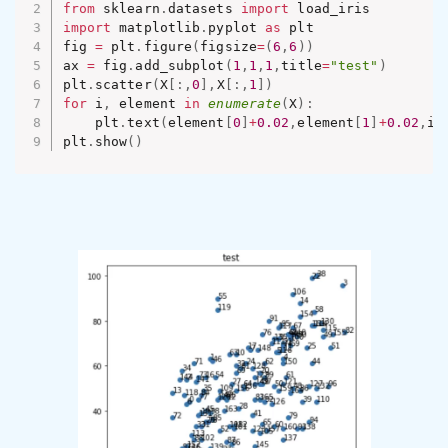
from
 sklearn
.
datasets 
import
import
 matplotlib
.
pyplot 
as
 plt

fig 
=
 plt
.
figure
(
figsize
=
(
6
,
6
)
)
ax 
=
 fig
.
add_subplot
(
1
,
1
,
1
,
title
=
"test"
)
plt
.
scatter
(
X
[
:
,
0
]
,
X
[
:
,
1
]
)
for
 i
,
 element 
in
enumerate
(
X
)
:
    plt
.
text
(
element
[
0
]
+
0.02
,
element
[
1
]
+
0.02
,
i
)
plt
.
show
(
)