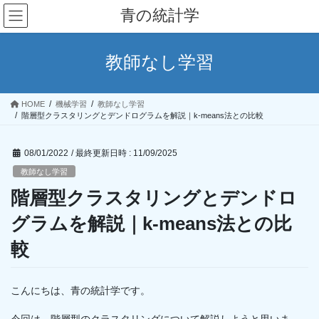
コ
ナ
青の統計学
ン
ビ
テ
ゲ
ン
ー
教師なし学習
ツ
シ
へ
ョ
ス
ン
HOME
機械学習
教師なし学習
キ
に
階層型クラスタリングとデンドログラムを解説｜k-means法との比較
ッ
移
プ
動
08/01/2022
/ 最終更新日時 :
11/09/2025
教師なし学習
階層型クラスタリングとデンドロ
グラムを解説｜k-means法との比
較
こんにちは、青の統計学です。