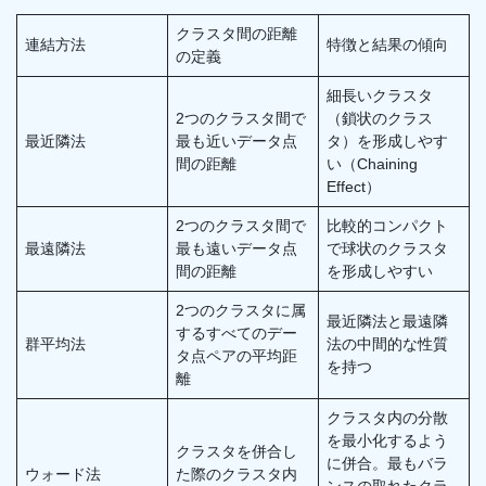
クラスタ間の距離
連結方法
特徴と結果の傾向
の定義
細長いクラスタ
2つのクラスタ間で
（鎖状のクラス
最近隣法
最も近いデータ点
タ）を形成しやす
間の距離
い（Chaining
Effect）
2つのクラスタ間で
比較的コンパクト
最遠隣法
最も遠いデータ点
で球状のクラスタ
間の距離
を形成しやすい
2つのクラスタに属
最近隣法と最遠隣
するすべてのデー
群平均法
法の中間的な性質
タ点ペアの平均距
を持つ
離
クラスタ内の分散
を最小化するよう
クラスタを併合し
に併合。最もバラ
ウォード法
た際のクラスタ内