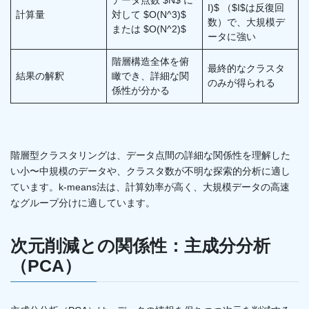
I)$ （$I$は反復回
計算量
対して $O(N^3)$
数）で、大規模デ
または $O(N^2)$
ータに強い
階層構造全体を俯
最終的なクラスタ
結果の解釈
瞰でき、詳細な関
のみが得られる
係性が分かる
階層型クラスタリングは、データ点間の詳細な関係性を理解した
い小〜中規模のデータや、クラスタ数が不明な探索的分析に適し
ています。k-means法は、計算効率が高く、大規模データの高速
なグループ分けに適しています。
次元削減との関係性：主成分分析
（PCA）