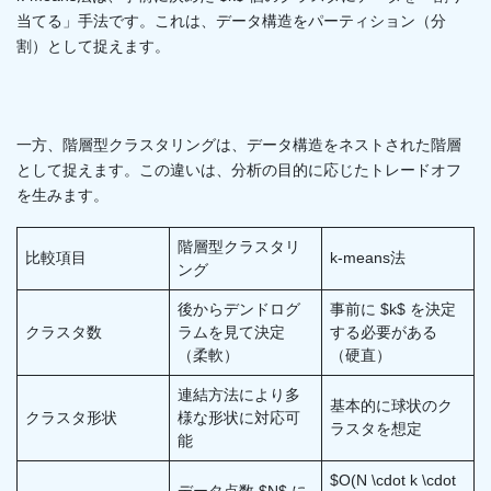
当てる」手法です。これは、データ構造をパーティション（分
割）として捉えます。
一方、階層型クラスタリングは、データ構造をネストされた階層
として捉えます。この違いは、分析の目的に応じたトレードオフ
を生みます。
階層型クラスタリ
比較項目
k-means法
ング
後からデンドログ
事前に $k$ を決定
クラスタ数
ラムを見て決定
する必要がある
（柔軟）
（硬直）
連結方法により多
基本的に球状のク
クラスタ形状
様な形状に対応可
ラスタを想定
能
$O(N \cdot k \cdot
データ点数 $N$ に