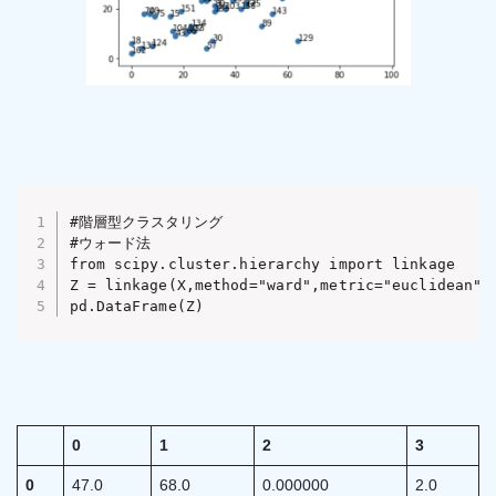
#階層型クラスタリング

#ウォード法

from scipy.cluster.hierarchy import linkage

Z = linkage(X,method="ward",metric="euclidean")

pd.DataFrame(Z)
0
1
2
3
0
47.0
68.0
0.000000
2.0