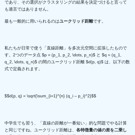
であり、その選択がクラスタリングの結果を決定づけると言って
も過言ではありません。
最も一般的に用いられるのは
ユークリッド距離
です。
私たちが日常で使う「直線距離」を多次元空間に拡張したもので
す。2つのデータ点 $p = (p_1, p_2, \dots, p_n)$ と $q = (q_1,
q_2, \dots, q_n)$ の間のユークリッド距離 $d(p, q)$ は、以下の数
式で定義されます。
$$d(p, q) = \sqrt{\sum_{i=1}^{n} (q_i – p_i)^2}$$
中学生でも習う、「直線の距離が一番短い」的な問題でやる計算
と同じですね。ユークリッド距離は、
各特徴量の値の差を二乗し