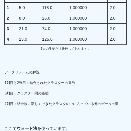
1
5.0
116.0
1.000000
2.0
2
8.0
26.0
1.000000
2.0
3
21.0
74.0
1.000000
2.0
4
23.0
125.0
1.000000
2.0
5人の生徒だけ抜粋しております。
データフレームの解説

1列目と2列目：結合されたクラスターの番号

3列目：クラスター間の距離

4列目：結合後に新しくできたクラスタの中に入っている元のデータの数
ここで
ウォード法
を使っています。