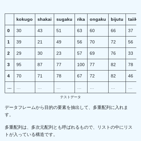
kokugo
shakai
sugaku
rika
ongaku
bijutu
taiiku
0
30
43
51
63
60
66
37
1
39
21
49
56
70
72
56
2
29
30
23
57
69
76
33
3
95
87
77
100
77
82
78
4
70
71
78
67
72
82
46
…
…
…
…
…
…
…
…
テストデータ
データフレームから目的の要素を抽出して、多重配列に入れま
す。
多重配列は、多次元配列とも呼ばれるもので、リストの中にリス
トが入っている構造です。