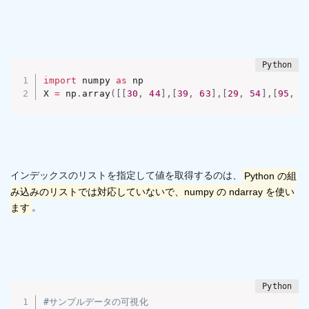
import
 numpy 
as
 np 

X 
=
 np
.
array
(
[
[
30
,
44
]
,
[
39
,
63
]
,
[
29
,
54
]
,
[
95
,
9
インデックスのリストを指定して値を取得するのは、
Python の組
み込みのリストでは対応していないで、numpy の ndarray を使い
ます
。
#サンプルデータの可視化