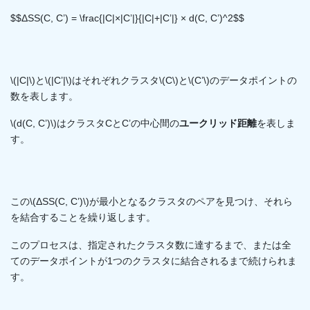
$$ΔSS(C, C’) = \frac{|C|×|C’|}{|C|+|C’|} × d(C, C’)^2$$
\(|C|\)と\(|C’|\)はそれぞれクラスタ\(C\)と\(C’\)のデータポイントの
数を表します。
\(d(C, C’)\)はクラスタCとC’の中心間の
ユークリッド距離
を表しま
す。
この\(ΔSS(C, C’)\)が最小となるクラスタのペアを見つけ、それら
を結合することを繰り返します。
このプロセスは、指定されたクラスタ数に達するまで、または全
てのデータポイントが1つのクラスタに結合されるまで続けられま
す。