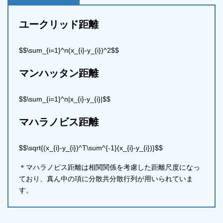
ユークリッド距離
$$\sum_{i=1}^n(x_{i}-y_{i})^2$$
マンハッタン距離
$$\sum_{i=1}^n|x_{i}-y_{i}|$$
マハラノビス距離
$$\sqrt{(x_{i}-y_{i})^T\sum^{-1}(x_{i}-y_{i})}$$
＊マハラノビス距離は相関関係を考慮した距離尺度になっ
ており、真ん中の項に分散共分散行列が用いられていま
す。