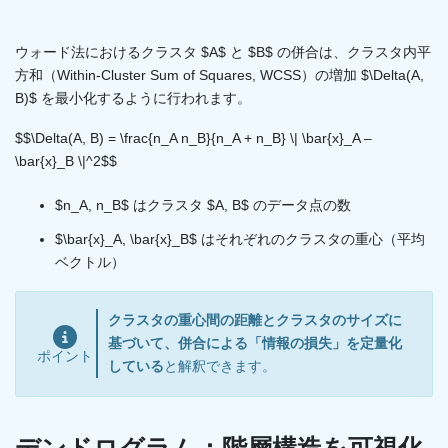
ウォード法におけるクラスタ $A$ と $B$ の併合は、クラスタ内平
方和（Within-Cluster Sum of Squares, WCSS）の増加 $\Delta(A,
B)$ を最小化するように行われます。
$$\Delta(A, B) = \frac{n_A n_B}{n_A + n_B} \| \bar{x}_A –
\bar{x}_B \|^2$$
$n_A, n_B$ はクラスタ $A, B$ のデータ点の数
$\bar{x}_A, \bar{x}_B$ はそれぞれのクラスタの重心（平均
ベクトル）
クラスタの重心間の距離とクラスタのサイズに
基づいて、併合による「情報の損失」を定量化
ポイント
している
と解釈できます。