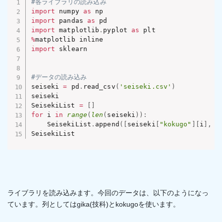
#各ライブラリの読み込み
import
 numpy 
as
import
 pandas 
as
import
 matplotlib
.
pyplot 
as
%
import
 sklearn 

#データの読み込み
seiseki 
=
 pd
.
read_csv
(
'seiseki.csv'
)
seiseki

SeisekiList 
=
[
]
for
 i 
in
range
(
len
(
seiseki
)
)
:
    SeisekiList
.
append
(
[
seiseki
[
"kokugo"
]
[
i
]
,
 s
SeisekiList
ライブラリを読み込みます。今回のデータは、以下のようになっ
ています。列としてはgika(技科)とkokugoを使います。