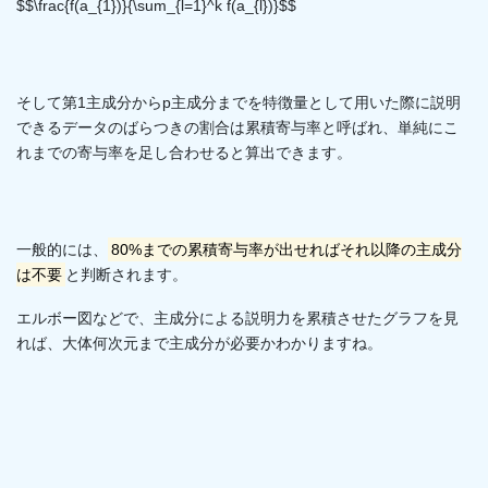
$$\frac{f(a_{1})}{\sum_{l=1}^k f(a_{l})}$$
そして第1主成分からp主成分までを特徴量として用いた際に説明
できるデータのばらつきの割合は累積寄与率と呼ばれ、単純にこ
れまでの寄与率を足し合わせると算出できます。
一般的には、
80%までの累積寄与率が出せればそれ以降の主成分
は不要
と判断されます。
エルボー図などで、主成分による説明力を累積させたグラフを見
れば、大体何次元まで主成分が必要かわかりますね。