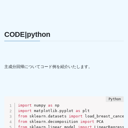
CODE|python
主成分回帰についてコード例を紹介いたします。
import
 numpy 
as
import
 matplotlib
.
pyplot 
as
from
 sklearn
.
datasets 
import
from
 sklearn
.
decomposition 
import
from
 sklearn
.
linear_model 
import