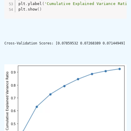
plt
.
ylabel
(
'Cumulative Explained Variance Ratio
plt
.
show
(
)
Cross-Validation Scores: [0.07859532 0.07268389 0.07144949]