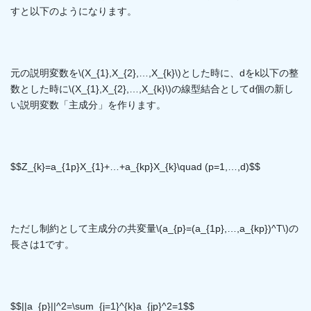
すと以下のようになります。
元の説明変数を\(X_{1},X_{2},…,X_{k}\)とした時に、dをk以下の整
数とした時に\(X_{1},X_{2},…,X_{k}\)の線型結合としてd個の新し
い説明変数「主成分」を作ります。
$$Z_{k}=a_{1p}X_{1}+…+a_{kp}X_{k}\quad (p=1,…,d)$$
ただし制約として主成分の共変量\(a_{p}=(a_{1p},…,a_{kp})^T\)の
長さは1です。
$$||a_{p}||^2=\sum_{j=1}^{k}a_{jp}^2=1$$