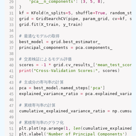
'pca__n_components'
:
[
3
,
5
,
8
]
,
}
kf 
=
 KFold
(
n_splits
=
5
,
 shuffle
=
True
,
 random_sta
grid 
=
 GridSearchCV
(
pipe
,
 param_grid
,
 cv
=
kf
,
 sc
grid
.
fit
(
X_train
,
 y_train
)
# 最適なモデルの取得
best_model 
=
 grid
.
best_estimator_

principal_components 
=
 pca
.
components_

# 交差検証によるモデル評価
scores 
=
-
1
*
 grid
.
cv_results_
[
'mean_test_score
print
(
"Cross-Validation Scores:"
,
 scores
)
# 主成分の寄与率の計算
pca 
=
 best_model
.
named_steps
[
'pca'
]
explained_variance_ratio 
=
 pca
.
explained_varianc
# 累積寄与率の計算
cumulative_explained_variance_ratio 
=
 np
.
cumsum
# 累積寄与率のグラフ化
plt
.
plot
(
np
.
arange
(
1
,
len
(
cumulative_explained_
plt
.
xlabel
(
'Number of Principal Components'
)