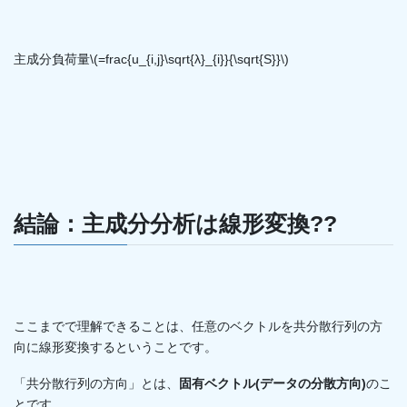
主成分負荷量\(=frac{u_{i,j}\sqrt{λ}_{i}}{\sqrt{S}}\)
結論：主成分分析は線形変換??
ここまでで理解できることは、任意のベクトルを共分散行列の方
向に線形変換するということです。
「共分散行列の方向」とは、
固有ベクトル(データの分散方向)
のこ
とです。