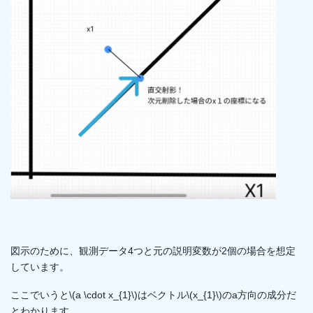
図示のために、観測データ4つと元の説明変数が2個の場合を想定
しています。
ここでいうと\(a \cdot x_{1}\)はベクトル\(x_{1}\)のa方向の成分だ
とわかります。