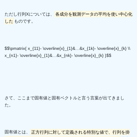
ただし行列Xについては、
各成分を観測データの平均を使い中心化
した
ものです。
$$\pmatrix{ x_{11}- \overline{x}_{1}&…&x_{1k}- \overline{x}_{k} \\
x_{n1}- \overline{x}_{1}&…&x_{nk}- \overline{x}_{k} }$$
さて、ここまで固有値と固有ベクトルと言う言葉が出てきまし
た。
固有値とは、
正方行列に対して定義される特別な値で、行列を掛