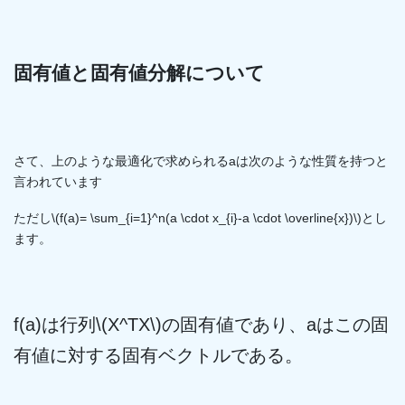
固有値と固有値分解について
さて、上のような最適化で求められるaは次のような性質を持つと
言われています
ただし\(f(a)= \sum_{i=1}^n(a \cdot x_{i}-a \cdot \overline{x})\)とし
ます。
f(a)は行列\(X^TX\)の固有値であり、aはこの固
有値に対する固有ベクトルである。