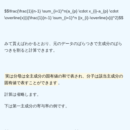
$$\frac{\frac{1}{n-1} \sum_{i=1}^n(a_{p} \cdot x_{i}-a_{p} \cdot
\overline{x})}{\frac{1}{n-1} \sum_{i=1}^n ||x_{i}-\overline{x}||^2}$$
みて貰えばわかるとおり、元のデータのばらつきで主成分のばら
つきを割ると計算できます。
実は分母は全主成分の固有値の和で表され、分子は該当主成分の
固有値で表すことができます
。
計算は省略します。
下は第一主成分の寄与率の例です。