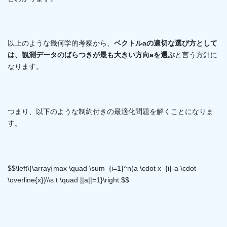
以上のような幾何学的考察から、
ベクトルaの適切な選び方として
は、観測データのばらつきが最も大きい方向aを選ぶ
と言う方針に
なります。
つまり、以下のような制約付きの最適化問題を解くことになりま
す。
$$\left\{\array{max \quad \sum_{i=1}^n(a \cdot x_{i}-a \cdot
\overline{x})\\s.t \quad ||a||=1}\right.$$