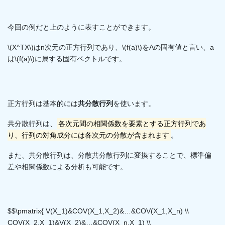
今回の例だと上のように表すことができます。
\(X^TX\)はn次元の正方行列であり、\(f(a)\)をAの固有値と言い、a
は\(f(a)\)に属する固有ベクトルです。
正方行列は基本的には
共分散行列
を使います。
共分散行列は、
各次元間の相関係数を要素とする正方行列であ
り、行列の対角成分には各次元の分散が含まれます
。
また、共分散行列は、分散共分散行列に変換することで、標準偏
差や相関係数による分析も可能です。
$$\pmatrix{ V(X_1)&COV(X_1,X_2)&…&COV(X_1,X_n) \\
COV(X_2,X_1)&V(X_2)&…&COV(X_n,X_1) \\