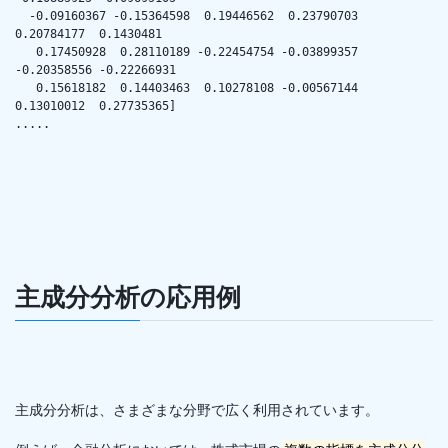
  -0.09160367 -0.15364598  0.19446562  0.23790703  
0.20784177  0.1430481

   0.17450928  0.28110189 -0.22454754 -0.03899357 
-0.20358556 -0.22266931

   0.15618182  0.14403463  0.10278108 -0.00567144  
0.13010012  0.27735365]

.....
主成分分析の応用例
主成分分析は、さまざまな分野で広く利用されています。