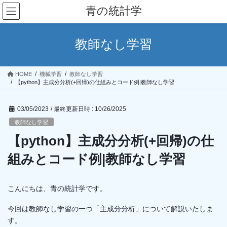
コ
ナ
青の統計学
ン
ビ
テ
ゲ
ン
ー
教師なし学習
ツ
シ
へ
ョ
ス
ン
HOME
機械学習
教師なし学習
キ
に
【python】主成分分析(+回帰)の仕組みとコード例|教師なし学習
ッ
移
プ
動
03/05/2023
/ 最終更新日時 :
10/26/2025
教師なし学習
【python】主成分分析(+回帰)の仕
組みとコード例|教師なし学習
こんにちは、青の統計学です。
今回は教師なし学習の一つ「主成分分析」について解説いたしま
す。