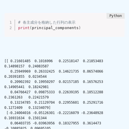
# 各主成分を格納した行列の表示
print
(
principal_components
)
[[ 0.21601485  0.1016996   0.22518147  0.21853483  
0.14898157  0.24083587

   0.25949969  0.26332425  0.14621735  0.06574066  
0.20391855  0.0234544

   0.20902392  0.19950297  0.02157185  0.16576253  
0.14905441  0.18242981

   0.04766427  0.09875333  0.22639195  0.10512288  
0.2361263   0.22421579

   0.13234785  0.21129704  0.22955601  0.25291716  
0.1272409   0.13234079]

 [-0.24004016 -0.05126301 -0.22216079 -0.23648928  
0.16931634  0.1501344

   0.06403735 -0.03963956  0.18327955  0.3614473  
-0.10885925  0.09695105
