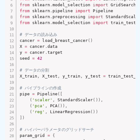
from
 sklearn
.
model_selection 
import
 GridSearchC
from
 sklearn
.
pipeline 
import
from
 sklearn
.
preprocessing 
import
from
 sklearn
.
model_selection 
import
 train_test_s
# データの読み込み
cancer 
=
 load_breast_cancer
(
)
X 
=
 cancer
.
data

y 
=
 cancer
.
target

seed 
=
42
# データの分割
X_train
,
 X_test
,
 y_train
,
 y_test 
=
 train_test_s
# パイプラインの作成
pipe 
=
 Pipeline
(
[
(
'scaler'
,
 StandardScaler
(
)
)
,
(
'pca'
,
 PCA
(
)
)
,
(
'reg'
,
 LinearRegression
(
)
)
]
)
# ハイパーパラメータのグリッドサーチ
param_grid 
=
{