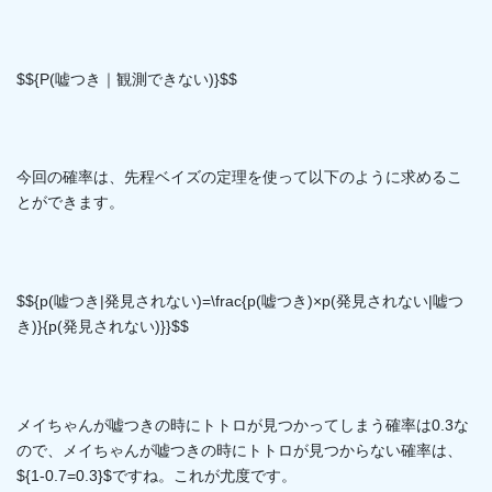
$${P(嘘つき｜観測できない)}$$
今回の確率は、先程ベイズの定理を使って以下のように求めるこ
とができます。
$${p(嘘つき|発見されない)=\frac{p(嘘つき)×p(発見されない|嘘つ
き)}{p(発見されない)}}$$
メイちゃんが嘘つきの時にトトロが見つかってしまう確率は0.3な
ので、メイちゃんが嘘つきの時にトトロが見つからない確率は、
${1-0.7=0.3}$ですね。これが尤度です。