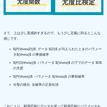
さて、上は少し直感的すぎるので、もう少し定義に則るとこんな
感じです。
${P(\theta|D)}$: データ ${D}$ が与えられたときのパラメー
タ${\theta}$ の事後確率
${P(D|\theta)}$: パラメータ ${\theta}$ の下でのデータ $D$
の尤度
${P(\theta)}$: パラメータ ${\theta}$ の事前確率
分母の積分: 全確率の正規化項
これにより、観測可能なデータを使って観測不能なパラメータを