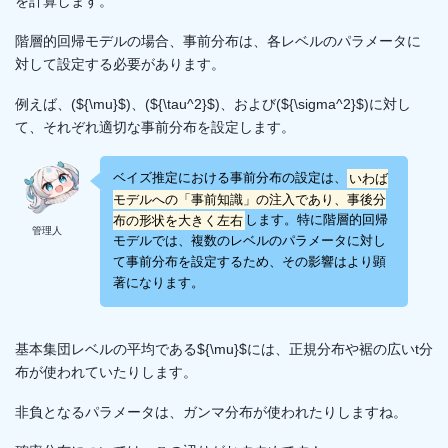
を計算します。
階層的回帰モデルの場合、事前分布は、各レベルのパラメータに
対して設定する必要があります。
例えば、(${\mu}$)、(${\tau^2}$)、および(${\sigma^2}$)に対し
て、それぞれ適切な事前分布を設定します。
ベイズ推定における事前分布の設定は、
いわば
モデルへの「事前知識」の注入であり、事後分
布の形状を大きく左右
します。特に階層的回帰
管理人
モデルでは、複数のレベルのパラメータに対し
て事前分布を設定するため、その影響はより顕
著になります。
基本集団レベルの平均である${\mu}$には、正規分布や裾の広いt分
布が使われていたりします。
非負となるパラメータは、ガンマ分布が使われたりしますね。