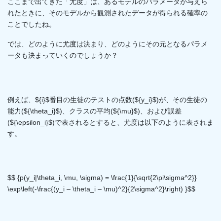
ここまで出てきた「尤度」は、あるモデルのパラメータが与えら
れたときに、そのモデルから観測されたデータが得られる確率の
ことでしたね。
では、どのように尤度は決まり、どのようにその元となるパラメ
ータも決まっていくのでしょうか？
例えば、${i}$番目の生徒のテストの点数(${y_i}$)が、その生徒の
能力(${\theta_i}$)、クラスの平均(${\mu}$)、および誤差
(${\epsilon_i}$)で表されるとすると、尤度は以下のように表されま
す。
$$ {p(y_i|\theta_i, \mu, \sigma) = \frac{1}{\sqrt{2\pi\sigma^2}}
\exp\left(-\frac{(y_i – \theta_i – \mu)^2}{2\sigma^2}\right) }$$