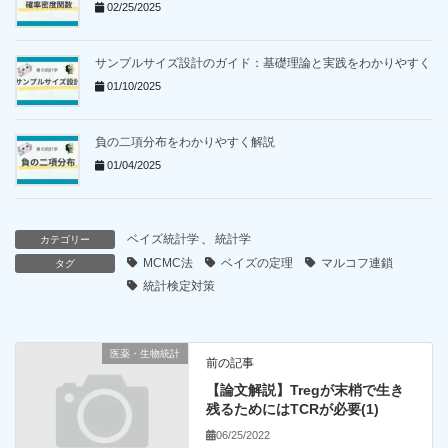
02/25/2025
サンプルサイズ設計のガイド：基礎理論と実践をわかりやすく
01/10/2025
負の二項分布をわかりやすく解説
01/04/2025
ベイズ統計学
、
統計学
カテゴリー
MCMC法
ベイズの定理
マルコフ連鎖
タグ
統計検定対策
医薬・生物統計
前の記事
【論文解説】Tregが末梢で生き
残るためにはTCRが必要(1)
06/25/2022