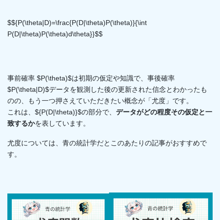
$${P(\theta|D)=\frac{P(D|\theta)P(\theta)}{\int
P(D|\theta)P(\theta)d\theta}}$$
事前確率 $P(\theta)$は初期の仮定や知識で、事後確率
$P(\theta|D)$データを観測した後の更新された信念とわかったも
のの、もう一つ押さえていただきたい概念が「尤度」です。
これは、${P(D|\theta)}$の部分で、
データがどの程度その仮定と一
致するか
を表しています。
尤度については、青の統計学だとこのあたりの記事がおすすめで
す。