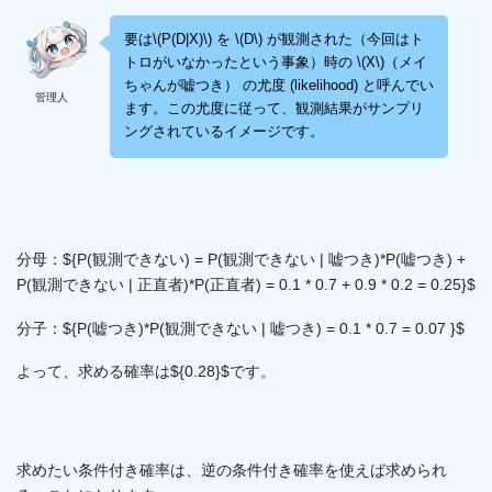
要は\(P(D|X)\) を \(D\) が観測された（今回はト
トロがいなかったという事象）時の \(X\)（メイ
ちゃんが嘘つき） の尤度 (likelihood) と呼んでい
管理人
ます。この尤度に従って、観測結果がサンプリ
ングされているイメージです。
分母：${P(観測できない) = P(観測できない | 嘘つき)*P(嘘つき) +
P(観測できない | 正直者)*P(正直者) = 0.1 * 0.7 + 0.9 * 0.2 = 0.25}$
分子：${P(嘘つき)*P(観測できない | 嘘つき) = 0.1 * 0.7 = 0.07
}$
よって、求める確率は${0.28}$です。
求めたい条件付き確率は、逆の条件付き確率を使えば求められ