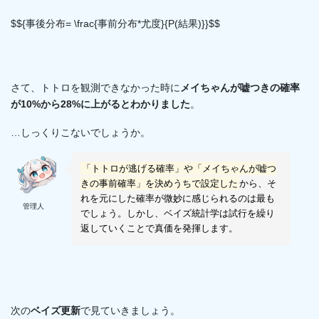
$${事後分布= \frac{事前分布*尤度}{P(結果)}}$$
さて、トトロを観測できなかった時に
メイちゃんが嘘つきの確率
が10%から28%に上がるとわかりました
。
…しっくりこないでしょうか。
「トトロが逃げる確率」や「メイちゃんが嘘つ
きの事前確率」を決めうちで設定した
から、そ
れを元にした確率が微妙に感じられるのは最も
管理人
でしょう。しかし、ベイズ統計学は試行を繰り
返していくことで真価を発揮します。
次の
ベイズ更新
で見ていきましょう。