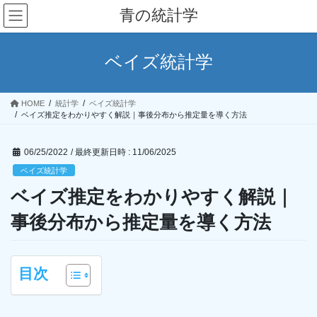
コ
ナ
青の統計学
ン
ビ
テ
ゲ
ン
ー
ベイズ統計学
ツ
シ
へ
ョ
ス
ン
HOME
統計学
ベイズ統計学
キ
に
ベイズ推定をわかりやすく解説｜事後分布から推定量を導く方法
ッ
移
プ
動
06/25/2022
/ 最終更新日時 :
11/06/2025
ベイズ統計学
ベイズ推定をわかりやすく解説｜
事後分布から推定量を導く方法
目次