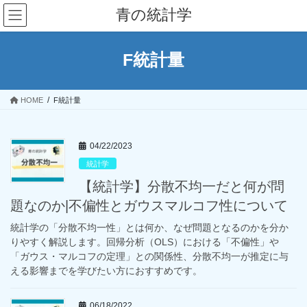
コ
ナ
青の統計学
ン
ビ
テ
ゲ
ン
ー
F統計量
ツ
シ
へ
ョ
ス
ン
HOME
F統計量
キ
に
ッ
移
プ
動
04/22/2023
統計学
【統計学】分散不均一だと何が問
題なのか|不偏性とガウスマルコフ性について
統計学の「分散不均一性」とは何か、なぜ問題となるのかを分か
りやすく解説します。回帰分析（OLS）における「不偏性」や
「ガウス・マルコフの定理」との関係性、分散不均一が推定に与
える影響までを学びたい方におすすめです。
06/18/2022