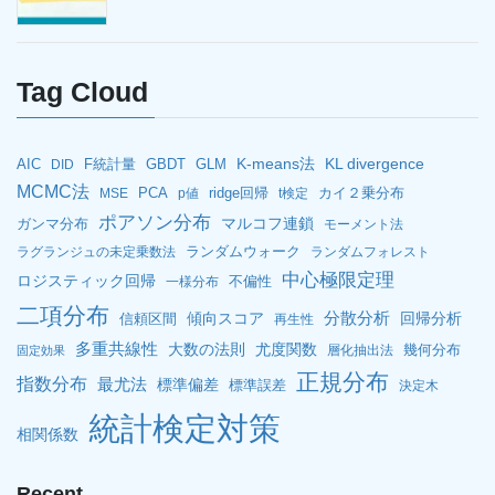
Tag Cloud
K-means法
KL divergence
AIC
F統計量
GBDT
GLM
DID
MCMC法
PCA
ridge回帰
カイ２乗分布
MSE
p値
t検定
ポアソン分布
マルコフ連鎖
ガンマ分布
モーメント法
ランダムウォーク
ラグランジュの未定乗数法
ランダムフォレスト
中心極限定理
ロジスティック回帰
不偏性
一様分布
二項分布
分散分析
傾向スコア
回帰分析
信頼区間
再生性
多重共線性
大数の法則
尤度関数
幾何分布
層化抽出法
固定効果
正規分布
指数分布
最尤法
標準偏差
標準誤差
決定木
統計検定対策
相関係数
Recent