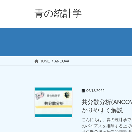
コ
ナ
ン
ビ
青の統計学
テ
ゲ
ン
ー
ツ
シ
へ
ョ
ス
ン
キ
に
ッ
移
HOME
ANCOVA
プ
動
06/18/2022
共分散分析(ANC
かりやすく解説
こんにちは、青の統計学で
のバイアスを排除する上で
共分散分析の数学的背景 共