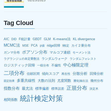
Tag Cloud
K-means法
KL divergence
AIC
F統計量
GBDT
GLM
DID
MCMC法
PCA
ridge回帰
カイ２乗分布
MSE
p値
t検定
ポアソン分布
マルコフ連鎖
ガンマ分布
モーメント法
ランダムウォーク
ラグランジュの未定乗数法
ランダムフォレスト
中心極限定理
ロジスティック回帰
不偏性
一様分布
二項分布
分散分析
傾向スコア
回帰分析
信頼区間
再生性
多重共線性
大数の法則
尤度関数
幾何分布
層化抽出法
固定効果
正規分布
指数分布
最尤法
標準偏差
標準誤差
決定木
統計検定対策
相関係数