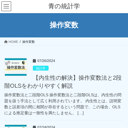
コ
ナ
青の統計学
ン
ビ
テ
ゲ
ン
ー
操作変数
ツ
シ
へ
ョ
ス
ン
HOME
操作変数
キ
に
ッ
移
プ
動
07/26/2024
統計学
【内生性の解決】操作変数法と2段
階OLSをわかりやすく解説
操作変数法と二段階OLS 操作変数法と二段階OLSは、内生性の問
題を扱う手法として広く利用されています。 内生性とは、説明変
数と誤差項の間に相関が存在するという問題で、この場合、OLS
による推定量は一致性を満たしません。 […]
07/18/2024