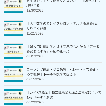
共変量シフトって結局なんなのか？｜i.i.dを正しく
理解する
12/30/2025
【大学数学の壁】イプシロン・デルタ論法をわか
りやすく解説
11/21/2025
【超入門】統計学とは？文系でもわかる『データ
を武器にする』ための第一歩
08/07/2025
ローレンツ曲線・ジニ係数・パレート分布をまと
めて理解｜不平等を数学で捉える
07/15/2025
【カイ2乗検定】独立性検定と適合度検定について
わかりやすく解説
06/23/2025