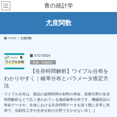
コ
ナ
青の統計学
ン
ビ
テ
ゲ
ン
ー
尤度関数
ツ
シ
へ
ョ
ス
ン
HOME
尤度関数
キ
に
ッ
移
プ
動
07/27/2024
医薬・生物統計
【生存時間解析】ワイブル分布を
わかりやすく｜確率分布とパラメータ推定方
法
ワイブル分布は、製品の故障時間や材料の寿命、医療分野の生存
時間解析などで広く使われている連続確率分布です。機械部品の
寿命データや、生体における生存時間データを扱う際に非常に有
用で、信頼性工学や生存分析の分野で欠かせない存 […]