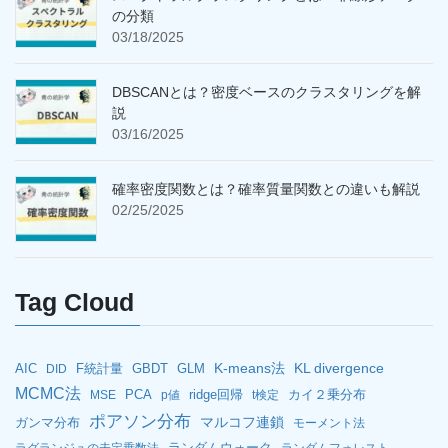
の分類
03/18/2025
DBSCANとは？密度ベースのクラスタリングを解
説
03/16/2025
確率密度関数とは？確率質量関数との違いも解説
02/25/2025
Tag Cloud
K-means法
KL divergence
AIC
F統計量
GBDT
GLM
DID
MCMC法
PCA
ridge回帰
カイ２乗分布
MSE
p値
t検定
ポアソン分布
マルコフ連鎖
ガンマ分布
モーメント法
ランダムウォーク
ラグランジュの未定乗数法
ランダムフォレスト