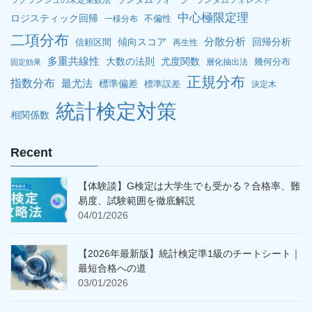
中心極限定理
ロジスティック回帰
不偏性
一様分布
二項分布
分散分析
傾向スコア
回帰分析
信頼区間
再生性
多重共線性
大数の法則
尤度関数
幾何分布
層化抽出法
固定効果
正規分布
指数分布
最尤法
標準偏差
標準誤差
決定木
統計検定対策
相関係数
Recent
【体験談】G検定は大学生でも受かる？合格率、難
易度、試験範囲を徹底解説
04/01/2026
【2026年最新版】統計検定準1級のチートシート｜
最短合格への道
03/01/2026