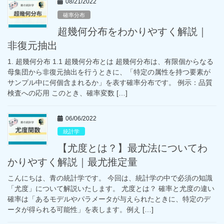
08/21/2022
確率分布
超幾何分布をわかりやすく解説｜
非復元抽出
1. 超幾何分布 1.1 超幾何分布とは 超幾何分布は、有限個からなる
母集団から非復元抽出を行うときに、「特定の属性を持つ要素が
サンプル中に何個含まれるか」を表す確率分布です。 例示：品質
検査への応用 このとき、確率変数 […]
06/06/2022
統計学
【尤度とは？】最尤法についてわ
かりやすく解説｜最尤推定量
こんにちは、青の統計学です。 今回は、統計学の中で必須の知識
「尤度」について解説いたします。 尤度とは？ 確率と尤度の違い
確率は「あるモデルやパラメータが与えられたときに、特定のデ
ータが得られる可能性」を表します。例え […]