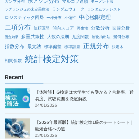
ポアソン分布
マルコフ連鎖
ガンマ分布
モーメント法
ランダムウォーク
ラグランジュの未定乗数法
ランダムフォレスト
中心極限定理
ロジスティック回帰
不偏性
一様分布
二項分布
分散分析
傾向スコア
回帰分析
信頼区間
再生性
多重共線性
大数の法則
尤度関数
幾何分布
層化抽出法
固定効果
正規分布
指数分布
最尤法
標準偏差
標準誤差
決定木
統計検定対策
相関係数
Recent
【体験談】G検定は大学生でも受かる？合格率、難
易度、試験範囲を徹底解説
04/01/2026
【2026年最新版】統計検定準1級のチートシート｜
最短合格への道
03/01/2026