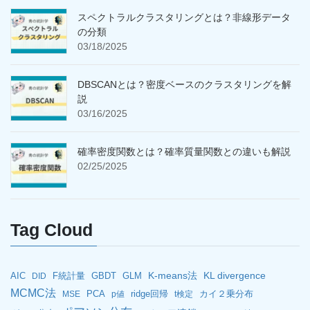
スペクトラルクラスタリングとは？非線形データ
の分類
03/18/2025
DBSCANとは？密度ベースのクラスタリングを解
説
03/16/2025
確率密度関数とは？確率質量関数との違いも解説
02/25/2025
Tag Cloud
K-means法
KL divergence
AIC
F統計量
GBDT
GLM
DID
MCMC法
PCA
ridge回帰
カイ２乗分布
MSE
p値
t検定