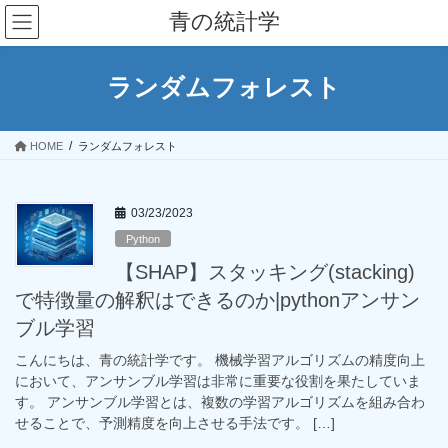
コ
ナ
青の統計学
ン
ビ
テ
ゲ
ン
ー
ランダムフォレスト
ツ
シ
へ
ョ
ス
ン
HOME
ランダムフォレスト
キ
に
ッ
移
プ
動
03/23/2023
Python
【SHAP】スタッキング(stacking)
で特徴量の解釈はできるのか|pythonアンサン
ブル学習
こんにちは、青の統計学です。 機械学習アルゴリズムの精度向上
において、アンサンブル学習は非常に重要な役割を果たしていま
す。 アンサンブル学習とは、複数の学習アルゴリズムを組み合わ
せることで、予測精度を向上させる手法です。 […]