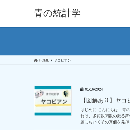
コ
ナ
ン
ビ
青の統計学
テ
ゲ
ン
ー
ツ
シ
へ
ョ
ス
ン
キ
に
ッ
移
HOME
ヤコビアン
プ
動
01/16/2024
【図解あり】ヤコ
はじめに こんにちは、青
れは、多変数関数の振る舞
題においてその真価を発揮し