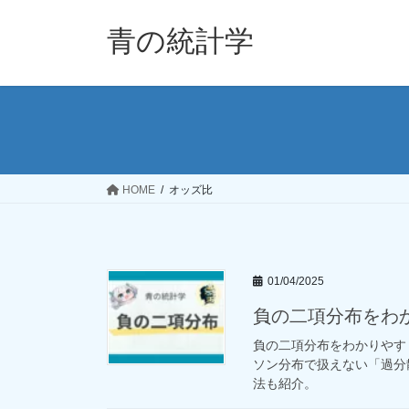
コ
ナ
ン
ビ
青の統計学
テ
ゲ
ン
ー
ツ
シ
へ
ョ
ス
ン
キ
に
ッ
移
HOME
オッズ比
プ
動
01/04/2025
負の二項分布をわ
負の二項分布をわかりやす
ソン分布で扱えない「過分散
法も紹介。