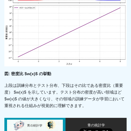
図: 密度比 $w(x)$ の挙動
上段は訓練分布とテスト分布、下段はその比である密度比（重要
度） $w(x)$ を示しています。テスト分布の密度が高い領域ほど
$w(x)$ の値が大きくなり、その領域の訓練データが学習において
重視される仕組みが視覚的に理解できます。
青の統計学