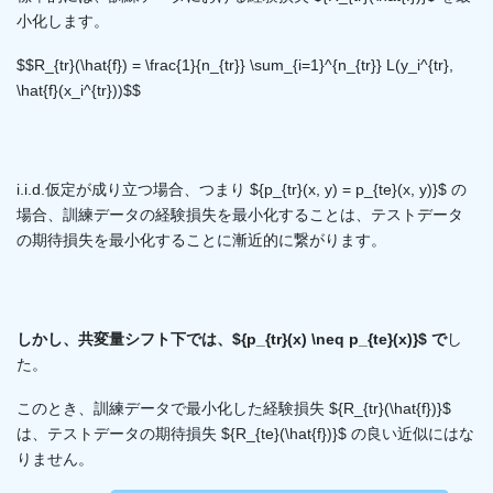
小化します。
$$R_{tr}(\hat{f}) = \frac{1}{n_{tr}} \sum_{i=1}^{n_{tr}} L(y_i^{tr},
\hat{f}(x_i^{tr}))$$
i.i.d.仮定が成り立つ場合、つまり ${p_{tr}(x, y) = p_{te}(x, y)}$ の
場合、訓練データの経験損失を最小化することは、テストデータ
の期待損失を最小化することに漸近的に繋がります。
しかし、共変量シフト下では、${p_{tr}(x) \neq p_{te}(x)}$ で
し
た。
このとき、訓練データで最小化した経験損失 ${R_{tr}(\hat{f})}$
は、テストデータの期待損失 ${R_{te}(\hat{f})}$ の良い近似にはな
りません。