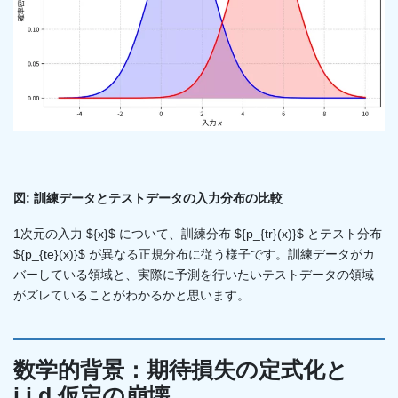
図: 訓練データとテストデータの入力分布の比較
1次元の入力 ${x}$ について、訓練分布 ${p_{tr}(x)}$ とテスト分布
${p_{te}(x)}$ が異なる正規分布に従う様子です。訓練データがカ
バーしている領域と、実際に予測を行いたいテストデータの領域
がズレていることがわかるかと思います。
数学的背景：期待損失の定式化と
i.i.d.仮定の崩壊