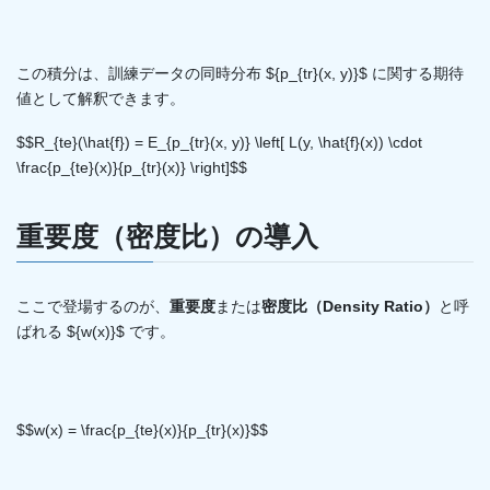
この積分は、訓練データの同時分布 ${p_{tr}(x, y)}$ に関する期待
値として解釈できます。
$$R_{te}(\hat{f}) = E_{p_{tr}(x, y)} \left[ L(y, \hat{f}(x)) \cdot
\frac{p_{te}(x)}{p_{tr}(x)} \right]$$
重要度（密度比）の導入
ここで登場するのが、
重要度
または
密度比（Density Ratio）
と呼
ばれる ${w(x)}$ です。
$$w(x) = \frac{p_{te}(x)}{p_{tr}(x)}$$