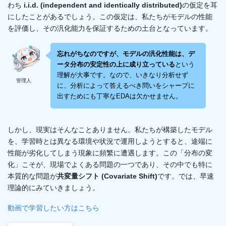
わち
i.i.d. (independent and identically distributed)
の仮定を耳
にしたことがあるでしょう。この仮定は、私たちがモデルの性能
を評価し、その汎化能力を保証するための土台となっています。
忘れがちなのですが、モデルの汎化性能は、デ
ータ分布の安定性の上に成り立っている
という
理解が大事です。なので、いきなり分析せず
管理人
に、分析によって答えるべき問いをシャープに
出すためにも丁寧なEDAは欠かせません。
しかし、現実はそんなことありません。私たちが構築したモデル
を、学習時とは異なる環境や状況で運用しようとすると、途端に
性能が劣化してしまう現象に頻繁に遭遇します。この「分布の変
化」こそが、現場でよくある問題の一つであり、その中でも特に
本質的な問題が
共変量シフト (Covariate Shift)
です。では、早速
理論的にみていきましょう。
動画で学習したい方はこちら