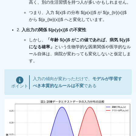
高く、別の生活習慣を持つ人が多いかもしれません。
つまり、入力 ${x}$ の分布 ${p(x)}$ が ${p_{tr}(x)}$
から ${p_{te}(x)}$ へと変化しています。
2.
入出力の関係 ${p(y|x)}$ の不変性
しかし、
「年齢 ${x}$ がこの値であれば、病気 ${y}$
になる確率」
という生物学的な因果関係や医学的なル
ール自体は、病院が変わっても変化しないと仮定しま
す。
入力の傾向が変わっただけで、
モデルが学習す
べき本質的なルールは不変
である
ポイント