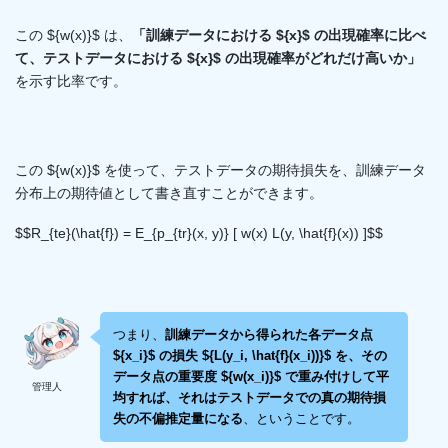
この ${w(x)}$ は、
「訓練データにおける ${x}$ の出現確率に比べ
て、テストデータにおける ${x}$ の出現確率がどれだけ高いか」
を示す比率です。
この ${w(x)}$ を使って、テストデータの期待損失を、訓練データ
分布上の期待値として書き直すことができます。
$$R_{te}(\hat{f}) = E_{p_{tr}(x, y)} [ w(x) L(y, \hat{f}(x)) ]$$
つまり、
訓練データから得られた各データ点
${x_i}$ の損失 ${L(y_i, \hat{f}(x_i))}$ を、その
データ点の重要度 ${w(x_i)}$ で重み付けして平
管理人
均すれば、それはテストデータでの真の期待損
失の不偏推定量になる
、ということです。