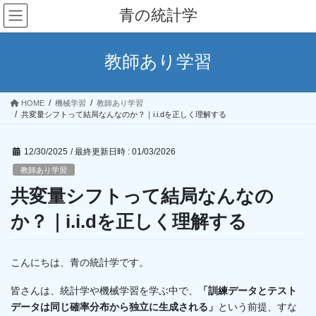
コ
ナ
青の統計学
ン
ビ
テ
ゲ
ン
ー
教師あり学習
ツ
シ
へ
ョ
ス
ン
HOME
機械学習
教師あり学習
キ
に
共変量シフトって結局なんなのか？｜i.i.dを正しく理解する
ッ
移
プ
動
12/30/2025
/ 最終更新日時 :
01/03/2026
教師あり学習
共変量シフトって結局なんなの
か？｜i.i.dを正しく理解する
こんにちは、青の統計学です。
皆さんは、統計学や機械学習を学ぶ中で、
「訓練データとテスト
データは同じ確率分布から独立に生成される」
という前提、すな