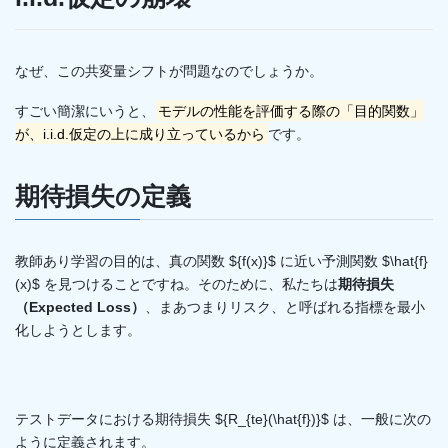
なぜ、この共変量シフトが問題なのでしょうか。
すごい簡潔にいうと、
モデルの性能を評価する際の「目的関数」
が、i.i.d.仮定の上に成り立っているから
です。
期待損失の定義
教師あり学習の目的は、真の関数 ${f(x)}$ に近い予測関数 $\hat{f}
(x)$ を見つけることですね。そのために、私たちは
期待損失
（Expected Loss）
、まあつまりリスク、と呼ばれる指標を最小
化しようとします。
テストデータにおける期待損失 ${R_{te}(\hat{f})}$ は、一般に次の
ように定義されます。