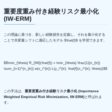
重要度重み付き経験リスク最小化
(IW-ERM)
この理論に基づき、新しい経験損失を定義し、それを最小化する
ことで共変量シフトに適応したモデル $\hat{f}$ を学習できます。
$$\min_{\theta} R_{IW}(\hat{f}) = \min_{\theta} \frac{1}{n_{tr}}
\sum_{i=1}^{n_{tr}} w(x_i^{tr}) L(y_i^{tr}, \hat{f}(x_i^{tr}; \theta))$$
この手法は、
重要度重み付き経験リスク最小化 (Importance
Weighted Empirical Risk Minimization, IW-ERM)
と呼ばれま
す。