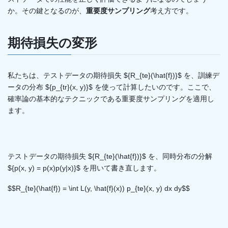
か。その鍵となるのが、
重要度サンプリング
考え方です。
期待損失の変形
私たちは、テストデータの期待損失 ${R_{te}(\hat{f})}$ を、訓練デ
ータの分布 ${p_{tr}(x, y)}$ を使って計算したいのです。ここで、
確率論の基本的なテクニックである重要度サンプリングを適用し
ます。
テストデータの期待損失 ${R_{te}(\hat{f})}$ を、同時分布の分解
${p(x, y) = p(x)p(y|x)}$ を用いて書き直します。
$$R_{te}(\hat{f}) = \int L(y, \hat{f}(x)) p_{te}(x, y) dx dy$$