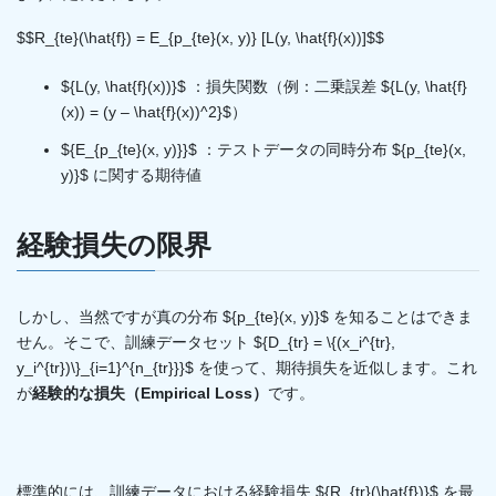
$$R_{te}(\hat{f}) = E_{p_{te}(x, y)} [L(y, \hat{f}(x))]$$
${L(y, \hat{f}(x))}$ ：損失関数（例：二乗誤差 ${L(y, \hat{f}
(x)) = (y – \hat{f}(x))^2}$）
${E_{p_{te}(x, y)}}$ ：テストデータの同時分布 ${p_{te}(x,
y)}$ に関する期待値
経験損失の限界
しかし、当然ですが真の分布 ${p_{te}(x, y)}$ を知ることはできま
せん。そこで、訓練データセット ${D_{tr} = \{(x_i^{tr},
y_i^{tr})\}_{i=1}^{n_{tr}}}$ を使って、期待損失を近似します。これ
が
経験的な損失（Empirical Loss）
です。
標準的には、訓練データにおける経験損失 ${R_{tr}(\hat{f})}$ を最