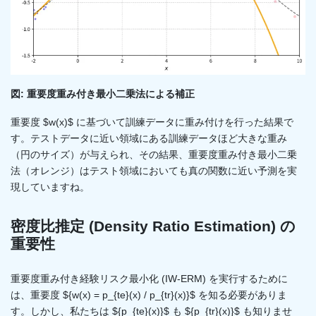
図: 重要度重み付き最小二乗法による補正
重要度 $w(x)$ に基づいて訓練データに重み付けを行った結果で
す。テストデータに近い領域にある訓練データほど大きな重み
（円のサイズ）が与えられ、その結果、重要度重み付き最小二乗
法（オレンジ）はテスト領域においても真の関数に近い予測を実
現していますね。
密度比推定 (Density Ratio Estimation) の
重要性
重要度重み付き経験リスク最小化 (IW-ERM) を実行するために
は、重要度 ${w(x) = p_{te}(x) / p_{tr}(x)}$ を知る必要がありま
す。しかし、私たちは ${p_{te}(x)}$ も ${p_{tr}(x)}$ も知りませ