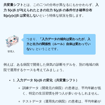
共変量シフト
とは、この二つの分布が異なるにもかかわらず、
入
力 ${x}$ が与えられたときの出力 ${y}$ の条件付き確率分布
${p(y|x)}$ は変化しない
という特殊な状況を指します。
つまり、
「入力データの傾向は変わったが、入
力と出力の関係性（ルール）自体は変わってい
ない」
ということです。
管理人
例えば、ある病院で開発した病気の診断モデルを、別の地域の病
院で運用するケースを考えてみましょう。
1.
入力データ ${x}$ の変化（共変量シフト）
訓練データ（開発元の病院）の患者は、平均年齢が低
く、特定の生活習慣を持つ人が多いかもしれません。
テストデータ（運用先の病院）の患者は、平均年齢が