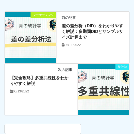
マーケティング
前の記事
差の差分析（DID）をわかりやす
く解説：多期間DIDとサンプルサ
イズ計算まで
06/11/2022
統計学
次の記事
【完全攻略】多重共線性をわか
りやすく解説
06/13/2022