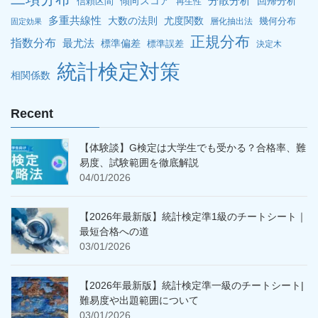
分散分析
傾向スコア
回帰分析
信頼区間
再生性
多重共線性
大数の法則
尤度関数
幾何分布
層化抽出法
固定効果
正規分布
指数分布
最尤法
標準偏差
標準誤差
決定木
統計検定対策
相関係数
Recent
【体験談】G検定は大学生でも受かる？合格率、難
易度、試験範囲を徹底解説
04/01/2026
【2026年最新版】統計検定準1級のチートシート｜
最短合格への道
03/01/2026
【2026年最新版】統計検定準一級のチートシート|
難易度や出題範囲について
03/01/2026