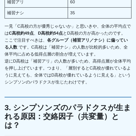
補習アリ
60
補習ナシ
35
一見「C高校の方が優秀じゃないか」と思いきや、全体の平均点で
は
C高校約49点
、
D高校約54点
とD高校の方が高かったのです。
ここで注目すべきは、
各グループ（補習アリ／ナシ）に偏ってい
る人数
です。C高校は「補習ナシ」の人数が比較的多いため、全
体平均に占める低得点層の割合が増えています。
逆にD高校は「補習アリ」の人数が多いため、高得点層が全体平均
を押し上げています。つまり、「層別するとC高校が優れているよ
うに見えても、全体ではD高校が優れているように見える」という
シンプソンのパラドクスが生じたわけです。
3. シンプソンズのパラドクスが生ま
れる原因：交絡因子（共変量）と
は？