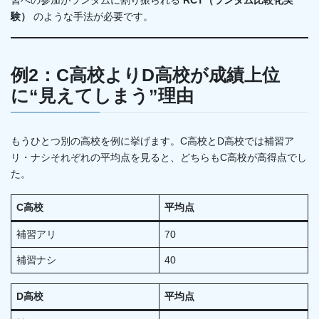
習への参加がランダムに割り振られる
RCT（ランダム比較化実
験）
のような手法が必要です。
例2：C高校よりD高校が成績上位
に“見えてしまう”理由
もうひとつ別の高校を例に挙げます。C高校とD高校では補習ア
リ・ナシそれぞれの平均点を見ると、どちらもC高校が高得点でし
た。
C高校
平均点
補習アリ
70
補習ナシ
40
D高校
平均点