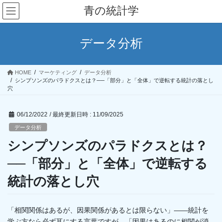
コ
ナ
青の統計学
ン
ビ
テ
ゲ
ン
ー
データ分析
ツ
シ
へ
ョ
ス
ン
HOME
マーケティング
データ分析
キ
に
シンプソンズのパラドクスとは？──「部分」と「全体」で逆転する統計の落とし
ッ
移
穴
プ
動
06/12/2022
/ 最終更新日時 :
11/09/2025
データ分析
シンプソンズのパラドクスとは？
──「部分」と「全体」で逆転する
統計の落とし穴
「相関関係はあるが、因果関係があるとは限らない」——統計を
学ぶ方なら必ず耳にする言葉ですが、「因果はあるのに相関が消