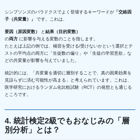
シンプソンズのパラドクスでよく登場するキーワードが
「交絡因
子（共変量）」
です。これは、
要因（原因変数）
と
結果（目的変数）
の
両方
に影響を与える変数のことを指します。
たとえば上記の例では、補習を受ける/受けないかという選択とテ
ストの平均点の両方に「生徒数の偏り」や「生徒の学習意欲」な
どの共変量が影響を与えていました。
統計的には、「共変量を適切に層別することで、真の因果効果を
見誤らずに済む可能性が高まる」と考えられています。これは、
医学研究におけるランダム化比較試験（RCT）の発想とも通じる
ところです。
4. 統計検定2級でもおなじみの「層
別分析」とは？