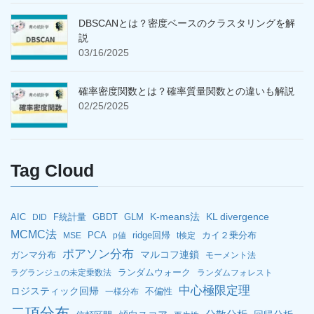
DBSCANとは？密度ベースのクラスタリングを解
説
03/16/2025
確率密度関数とは？確率質量関数との違いも解説
02/25/2025
Tag Cloud
K-means法
KL divergence
AIC
F統計量
GBDT
GLM
DID
MCMC法
PCA
ridge回帰
カイ２乗分布
MSE
p値
t検定
ポアソン分布
マルコフ連鎖
ガンマ分布
モーメント法
ランダムウォーク
ラグランジュの未定乗数法
ランダムフォレスト
中心極限定理
ロジスティック回帰
不偏性
一様分布
二項分布