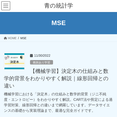
コ
ナ
青の統計学
ン
ビ
テ
ゲ
ン
ー
MSE
ツ
シ
へ
ョ
ス
ン
HOME
MSE
キ
に
ッ
移
プ
動
11/30/2022
教師あり学習
【機械学習】決定木の仕組みと数
学的背景をわかりやすく解説｜線形回帰との
違い
機械学習における「決定木」の仕組みと数学的背景（ジニ不純
度・エントロピー）をわかりやすく解説。CART法や剪定による過
学習対策、線形回帰との違いまで網羅しています。データサイエ
ンスの基礎から実装理論まで、最適な完全ガイドです。