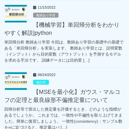
11/15/2022
教師あり学習
【機械学習】単回帰分析をわかり
やすく解説|python
単回帰分析 教師あり学習 今回は、教師あり学習の基礎中の基礎で
ある「単回帰分析」を実装します。 教師あり学習とは、説明変数
（インプット）から目的変数（アウトプット）を予測するモデル
を求める手法です。 訓練データには目的変 […]
06/24/2022
統計学
【MSEを最小化】ガウス・マルコ
フの定理と最良線形不偏推定量について
回帰分析等で算出した推定量を評価するとき、どのような指標が
あるでしょうか。 これまでは、一致性や不偏性を取り上げてきま
した。簡単に復習しましょう。 一致性(consistency)：サンプル数
を∞に近づけると、推定量はパ […]