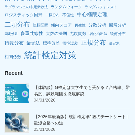
ランダムウォーク
ラグランジュの未定乗数法
ランダムフォレスト
中心極限定理
ロジスティック回帰
不偏性
一様分布
二項分布
分散分析
傾向スコア
回帰分析
信頼区間
再生性
多重共線性
大数の法則
尤度関数
幾何分布
層化抽出法
固定効果
正規分布
指数分布
最尤法
標準偏差
標準誤差
決定木
統計検定対策
相関係数
Recent
【体験談】G検定は大学生でも受かる？合格率、難
易度、試験範囲を徹底解説
04/01/2026
【2026年最新版】統計検定準1級のチートシート｜
最短合格への道
03/01/2026