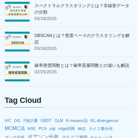
スペクトラルクラスタリングとは？非線形データ
の分類
03/18/2025
DBSCANとは？密度ベースのクラスタリングを解
説
03/16/2025
確率密度関数とは？確率質量関数との違いも解説
02/25/2025
Tag Cloud
K-means法
KL divergence
AIC
F統計量
GBDT
GLM
DID
MCMC法
PCA
ridge回帰
カイ２乗分布
MSE
p値
t検定
ポアソン分布
マルコフ連鎖
ガンマ分布
モーメント法