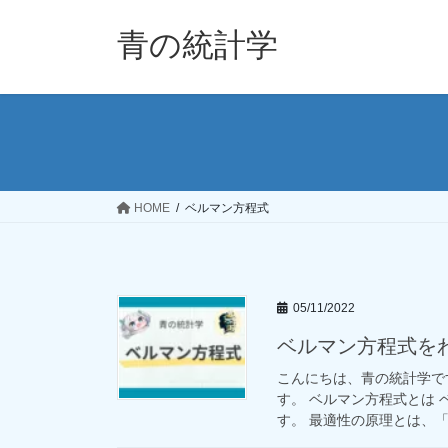
コ
ナ
ン
ビ
青の統計学
テ
ゲ
ン
ー
ツ
シ
へ
ョ
ス
ン
キ
に
ッ
移
HOME
ベルマン方程式
プ
動
05/11/2022
ベルマン方程式を
こんにちは、青の統計学で
す。 ベルマン方程式とは
す。 最適性の原理とは、「